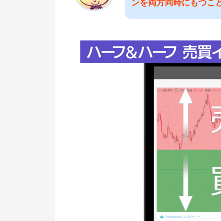
ンを両方同時にもつこ
ノックアウトオプションなら
FOREX.com
【まとめ】両建てトレードで利益
狙える