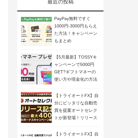
最近の投稿
PayPay無料ですぐ
1000円-3000円もらえ
た方法！キャンペーン
もまとめ
【5月最新】TOSSYキ
ャンペーンで5000円
GET?ギフトマネーの
使い方や現金化の方法
も解説
【トライオートFX】自
分にピッタリな自動売
買を提案オートセレク
トが新登場！リリース
記念キャンペーン開
催！
【トライオートFX】自