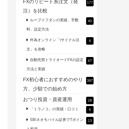
FXのリピート系注文（発
177
注）を比較
ループイフダンの実績、手数
40
料、設定方法
外為オンライン「iサイクル注
6
文」を攻略
自動売買トライオートFXの設定
47
方法と実績
FX初心者におすすめのやり
387
方、少額での始め方
おつり投資・資産運用
28
「トラノコ」の実績・口コミ
6
SBIネオモバイル証券でTポイン
13
ト投資