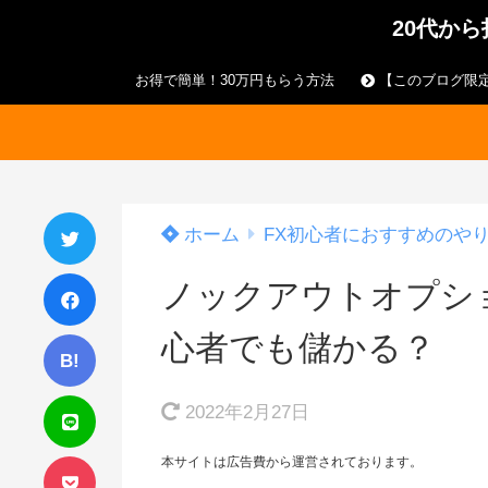
20代か
お得で簡単！30万円もらう方法
【このブログ限定
ホーム
FX初心者におすすめのや
ノックアウトオプシ
心者でも儲かる？
B!
2022年2月27日
本サイトは広告費から運営されております。