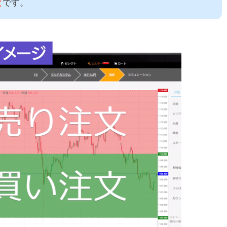
と
です。
を