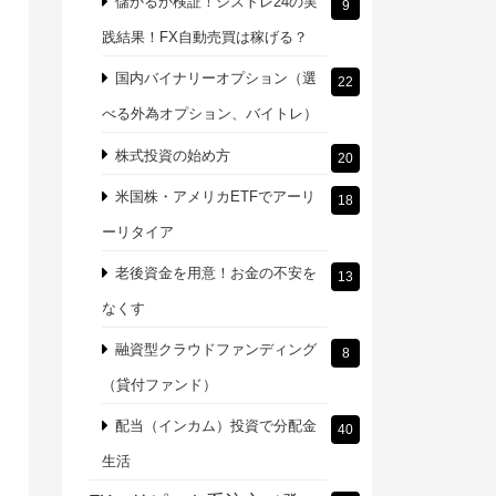
儲かるか検証！シストレ24の実
9
践結果！FX自動売買は稼げる？
国内バイナリーオプション（選
22
べる外為オプション、バイトレ）
株式投資の始め方
20
米国株・アメリカETFでアーリ
18
ーリタイア
老後資金を用意！お金の不安を
13
なくす
融資型クラウドファンディング
8
（貸付ファンド）
配当（インカム）投資で分配金
40
生活