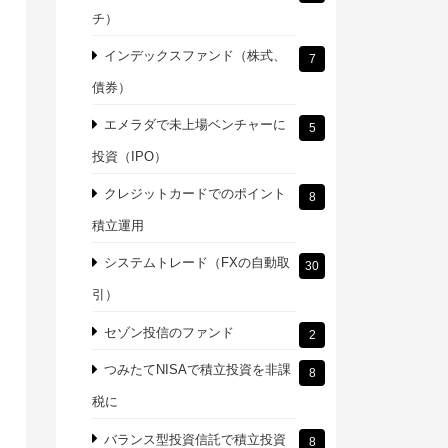
チ）
インデックスファンド（株式、
7
債券）
エメラダで未上場ベンチャーに
5
投資（IPO）
クレジットカードでのポイント
8
積立運用
システムトレード（FXの自動取
30
引）
セゾン投信のファンド
2
つみたてNISAで積立投資を非課
8
税に
バランス型投資信託で積立投資
8