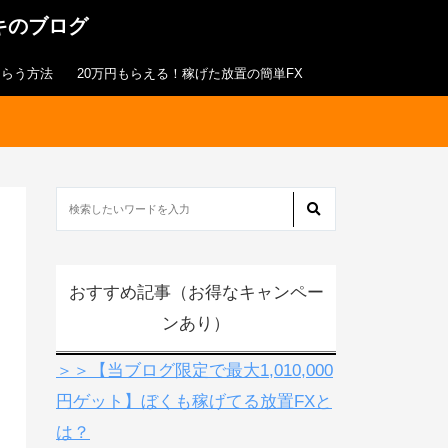
キのブログ
もらう方法
20万円もらえる！稼げた放置の簡単FX
おすすめ記事（お得なキャンペー
ンあり）
＞＞【当ブログ限定で最大1,010,000
円ゲット】ぼくも稼げてる放置FXと
は？