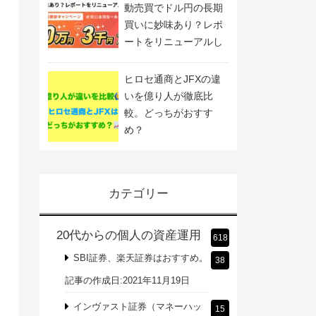
動売買でドル円の長期
買いに妙味あり？レポ
ートをリニューアルし
ました
ヒロセ通商とJFXの違
いを億り人が徹底比
較。どっちがおすす
め？
カテゴリー
20代からの個人の資産運用
618
SBI証券、楽天証券はおすすめ。
38
記事の作成日:2021年11月19日
インヴァスト証券（マネーハッ
15