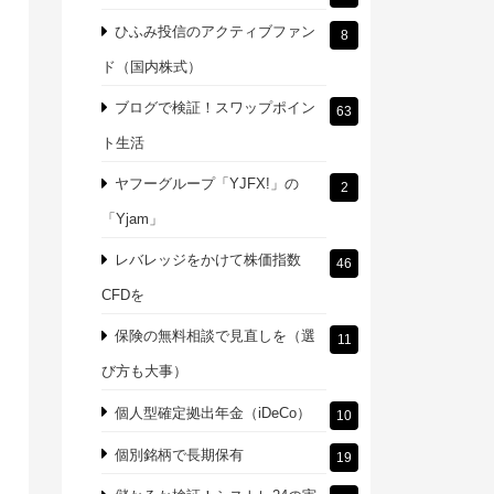
ひふみ投信のアクティブファン
8
ド（国内株式）
ブログで検証！スワップポイン
63
ト生活
ヤフーグループ「YJFX!」の
2
「Yjam」
レバレッジをかけて株価指数
46
CFDを
保険の無料相談で見直しを（選
11
び方も大事）
個人型確定拠出年金（iDeCo）
10
個別銘柄で長期保有
19