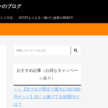
キのブログ
もらう方法
20万円もらえる！稼げた放置の簡単FX
おすすめ記事（お得なキャンペー
ンあり）
＞＞【当ブログ限定で最大1,010,000
円ゲット】ぼくも稼げてる放置FXと
は？