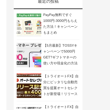
最近の投稿
PayPay無料ですぐ
1000円-3000円もらえ
た方法！キャンペーン
もまとめ
【5月最新】TOSSYキ
ャンペーンで5000円
GET?ギフトマネーの
使い方や現金化の方法
も解説
【トライオートFX】自
分にピッタリな自動売
買を提案オートセレク
トが新登場！リリース
記念キャンペーン開
催！
【トライオートFX】自