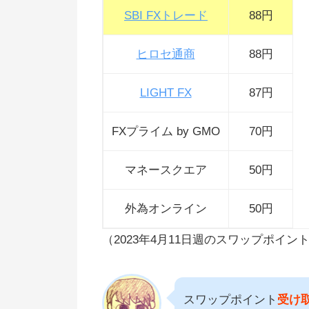
きる？
SBI FXトレード
88円
具体的な投資方法とコツ
ヒロセ通商
88円
（AUD/JPY）
豪ドル運用での注意点
LIGHT FX
87円
【FX業者まとめ】スワップポイ
FXプライム by GMO
70円
比較・ランキング
マネースクエア
50円
外為オンライン
50円
（2023年4月11日週のスワップポイン
スワップポイント
受け