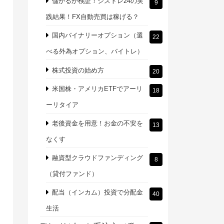
儲かるか検証！シストレ24の実
9
践結果！FX自動売買は稼げる？
国内バイナリーオプション（選
22
べる外為オプション、バイトレ）
株式投資の始め方
20
米国株・アメリカETFでアーリ
18
ーリタイア
老後資金を用意！お金の不安を
13
なくす
融資型クラウドファンディング
8
（貸付ファンド）
配当（インカム）投資で分配金
40
生活