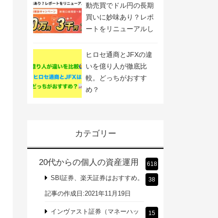
動売買でドル円の長期
買いに妙味あり？レポ
ートをリニューアルし
ました
ヒロセ通商とJFXの違
いを億り人が徹底比
較。どっちがおすす
め？
カテゴリー
20代からの個人の資産運用
618
SBI証券、楽天証券はおすすめ。
38
記事の作成日:2021年11月19日
インヴァスト証券（マネーハッ
15