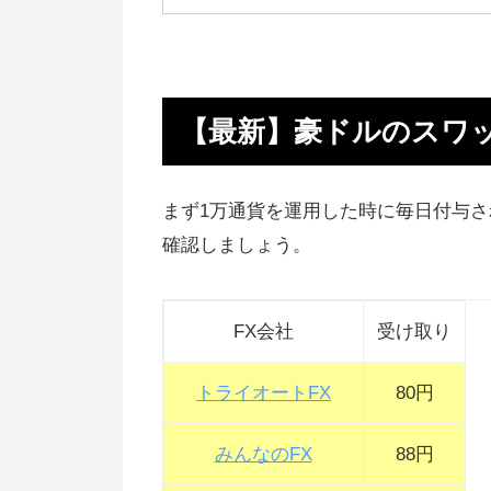
【最新】豪ドルのスワップポイン
比較・一覧
【売り】豪ドルのスワップポイン
【最新】豪ドルのスワ
比較一覧
豪ドルのスワップポイントの推移
まず1万通貨を運用した時に毎日付与さ
豪ドルのスワップポイントの利回
確認しましょう。
とレバレッジ
豪ドルのスワップイント比較・ラ
FX会社
受け取り
キング
トライオートFX
80円
豪ドルをスワップポイントで運用
る理由
みんなのFX
88円
豪ドルのスワップポイントで生活