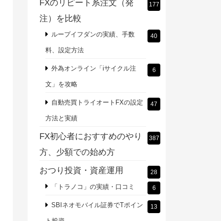
FXのリピート系注文（発
177
注）を比較
ループイフダンの実績、手数
40
料、設定方法
外為オンライン「iサイクル注
6
文」を攻略
自動売買トライオートFXの設定
47
方法と実績
FX初心者におすすめのやり
387
方、少額での始め方
おつり投資・資産運用
28
「トラノコ」の実績・口コミ
6
SBIネオモバイル証券でTポイン
13
ト投資