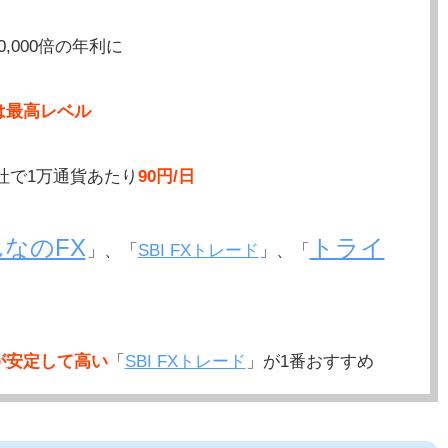
0,000倍の年利に
は最高レベル
社で1万通貨あたり
90円/日
なのFX
トライ
」、「
SBI FXトレード
」、「
が安定して高い
「
SBI FXトレード
」が1番おすすめ