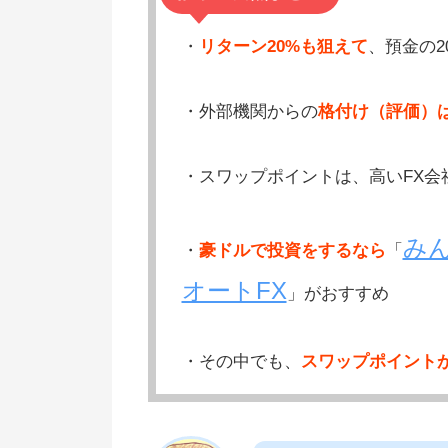
・
リターン20%も狙えて
、預金の2
・外部機関からの
格付け（評価）
・スワップポイントは、高いFX会
みん
・
豪ドルで投資をするなら
「
オートFX
」がおすすめ
・その中でも、
スワップポイント