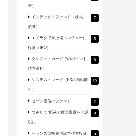
チ）
インデックスファンド（株式、
7
債券）
エメラダで未上場ベンチャーに
5
投資（IPO）
クレジットカードでのポイント
8
積立運用
システムトレード（FXの自動取
30
引）
セゾン投信のファンド
2
つみたてNISAで積立投資を非課
8
税に
バランス型投資信託で積立投資
8