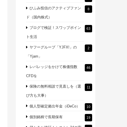
ひふみ投信のアクティブファン
8
ド（国内株式）
ブログで検証！スワップポイン
63
ト生活
ヤフーグループ「YJFX!」の
2
「Yjam」
レバレッジをかけて株価指数
46
CFDを
保険の無料相談で見直しを（選
11
び方も大事）
個人型確定拠出年金（iDeCo）
10
個別銘柄で長期保有
19