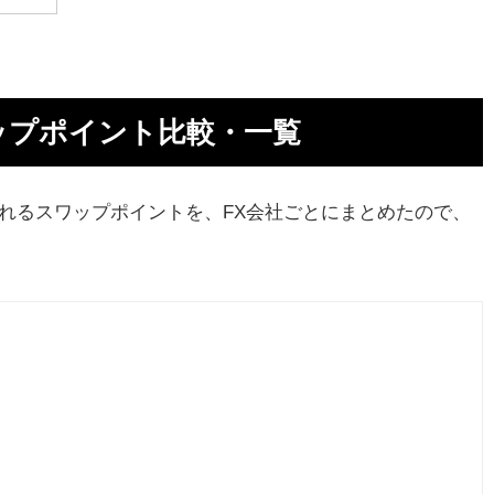
ト
ト
ップポイント比較・一覧
れるスワップポイントを、FX会社ごとにまとめたので、
り
ン
す
で