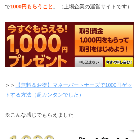
無料で口座を作るだけで「お役立ち
で
1000円もらうこと
。（上場企業の運営サイトです）
本」をもらえる
鈴木奈々さんが使うサイトで53,000
円プレゼント！
【大事な追記】このサイト限定で
+3000円もらえます！
大事なことをおさらい
利用者の80%が儲かってる！カンタ
＞＞
【無料＆お得】マネーパートナーズで1000円ゲッ
ンに稼げるFX
トする方法（超カンタンでした）
1円から投資できて安定収入を得られ
るファンズ
※こんな感じでもらえました
ファンズが人気で投資家からの応募
がすごい