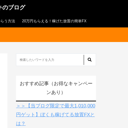
キのブログ
もらう方法
20万円もらえる！稼げた放置の簡単FX
おすすめ記事（お得なキャンペー
ンあり）
＞＞【当ブログ限定で最大1,010,000
円ゲット】ぼくも稼げてる放置FXと
は？