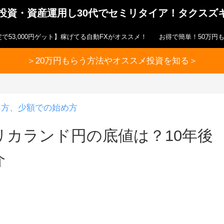
ら投資・資産運用し30代でセミリタイア！タクスズ
で53,000円ゲット】稼げてる自動FXがオススメ！
お得で簡単！50万円
＞20万円もらう方法やオススメ投資を知る＞
り方、少額での始め方
リカランド円の底値は？10年後
介