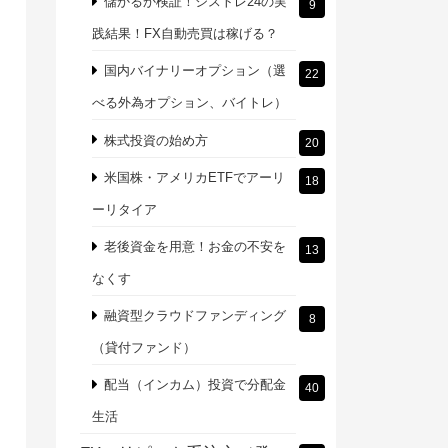
儲かるか検証！シストレ24の実
9
践結果！FX自動売買は稼げる？
国内バイナリーオプション（選
22
べる外為オプション、バイトレ）
株式投資の始め方
20
米国株・アメリカETFでアーリ
18
ーリタイア
老後資金を用意！お金の不安を
13
なくす
融資型クラウドファンディング
8
（貸付ファンド）
配当（インカム）投資で分配金
40
生活