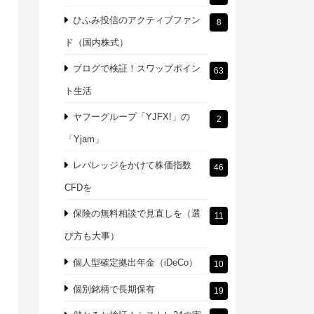
ひふみ投信のアクティブファン
8
ド（国内株式）
ブログで検証！スワップポイン
63
ト生活
ヤフーグループ「YJFX!」の
2
「Yjam」
レバレッジをかけて株価指数
46
CFDを
保険の無料相談で見直しを（選
11
び方も大事）
個人型確定拠出年金（iDeCo）
10
個別銘柄で長期保有
19