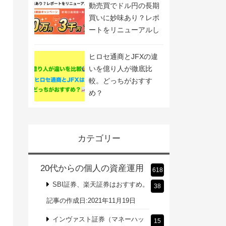
動売買でドル円の長期
買いに妙味あり？レポ
ートをリニューアルし
ました
ヒロセ通商とJFXの違
いを億り人が徹底比
較。どっちがおすす
め？
カテゴリー
20代からの個人の資産運用
618
SBI証券、楽天証券はおすすめ。
38
記事の作成日:2021年11月19日
インヴァスト証券（マネーハッ
15