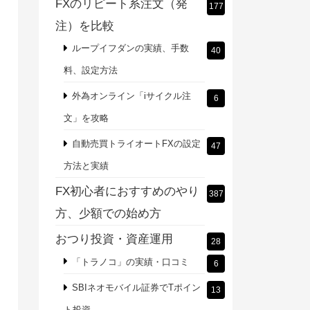
FXのリピート系注文（発
177
注）を比較
ループイフダンの実績、手数
40
料、設定方法
外為オンライン「iサイクル注
6
文」を攻略
自動売買トライオートFXの設定
47
方法と実績
FX初心者におすすめのやり
387
方、少額での始め方
おつり投資・資産運用
28
「トラノコ」の実績・口コミ
6
SBIネオモバイル証券でTポイン
13
ト投資