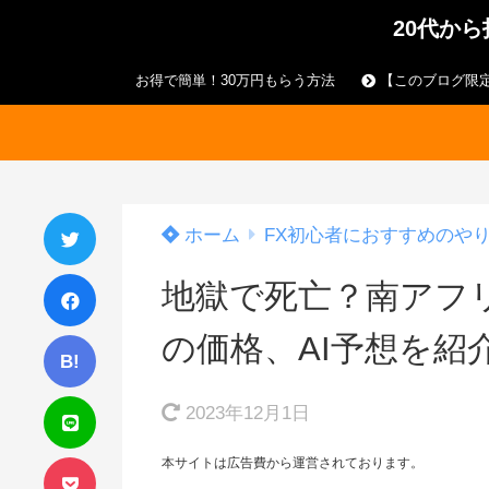
20代か
お得で簡単！30万円もらう方法
【このブログ限定
ホーム
FX初心者におすすめのや
地獄で死亡？南アフ
の価格、AI予想を紹
B!
2023年12月1日
本サイトは広告費から運営されております。