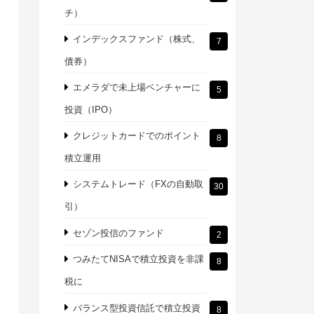
チ）
インデックスファンド（株式、
7
債券）
エメラダで未上場ベンチャーに
5
投資（IPO）
クレジットカードでのポイント
8
積立運用
システムトレード（FXの自動取
30
引）
セゾン投信のファンド
2
つみたてNISAで積立投資を非課
8
税に
バランス型投資信託で積立投資
8