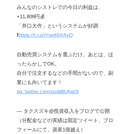
みんなのシストレでの今日の利益は、
+11,809円💰
「井口大作」というシステムが好調
❗️
https://t.co/iYwoNVrAyD
自動売買システムを選ぶだけ。あとは、ほ
ったらかしでOK。
自分で注文するなどの手間がないので、副
業にも向いてます！
pic.twitter.com/psdd6UhqOt
— タクスズキ@投資収入をブログで公開
（分配金などの実績は固定ツイート、プロ
フィールにて。資産1億越え）