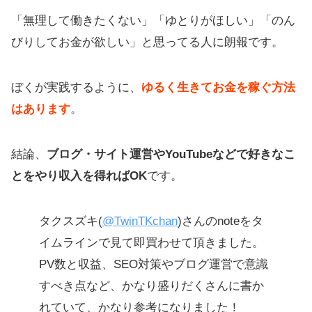
20代〜30代で仕事したくない人にお
「無理して働きたくない」「ゆとりがほしい」「のん
すすめの行動
びりしてお金が欲しい」と思ってる人に朗報です。
マジで仕事したくないならニート生
活も可能？
ぼくが実践するように、
ゆるく生きてお金を稼ぐ方法
【まとめ】週5日も働きたくないな
はあります
。
ら、ゆるく稼ごう
結論、
ブログ・サイト運営やYouTubeなどで好きなこ
とをやり収入を得ればOK
です。
タクスズキ(
@TwinTKchan
)さんのnoteをタ
イムラインで見て即買わせて頂きました。
PV数と収益、SEO対策やブログ運営で意識
すべき点など、かなり盛りだくさんに書か
れていて、かなり参考になりました！