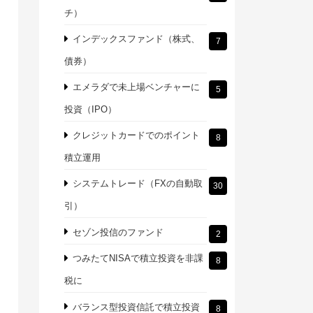
チ）
インデックスファンド（株式、
7
債券）
エメラダで未上場ベンチャーに
5
投資（IPO）
クレジットカードでのポイント
8
積立運用
システムトレード（FXの自動取
30
引）
セゾン投信のファンド
2
つみたてNISAで積立投資を非課
8
税に
バランス型投資信託で積立投資
8