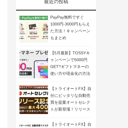
最近の投稿
PayPay無料ですぐ
1000円-3000円もらえ
た方法！キャンペーン
もまとめ
【5月最新】TOSSYキ
ャンペーンで5000円
GET?ギフトマネーの
使い方や現金化の方法
も解説
【トライオートFX】自
分にピッタリな自動売
買を提案オートセレク
トが新登場！リリース
記念キャンペーン開
催！
【トライオートFX】自