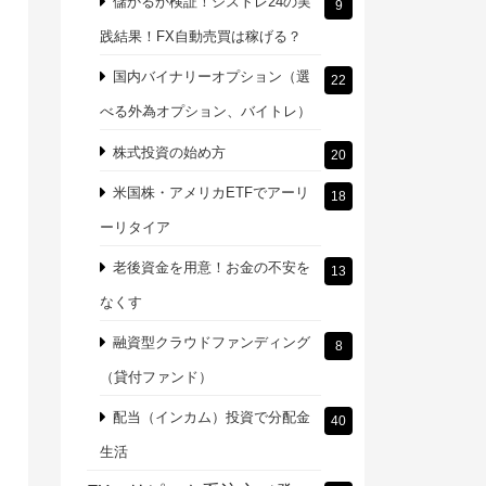
儲かるか検証！シストレ24の実
9
践結果！FX自動売買は稼げる？
国内バイナリーオプション（選
22
べる外為オプション、バイトレ）
株式投資の始め方
20
米国株・アメリカETFでアーリ
18
ーリタイア
老後資金を用意！お金の不安を
13
なくす
融資型クラウドファンディング
8
（貸付ファンド）
配当（インカム）投資で分配金
40
生活