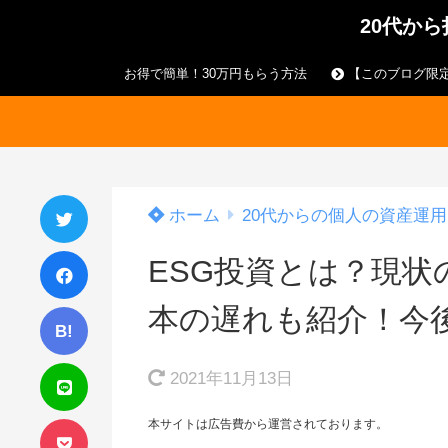
20代か
お得で簡単！30万円もらう方法
【このブログ限定
ホーム
20代からの個人の資産運用
ESG投資とは？現
本の遅れも紹介！今
B!
2021年11月13日
本サイトは広告費から運営されております。