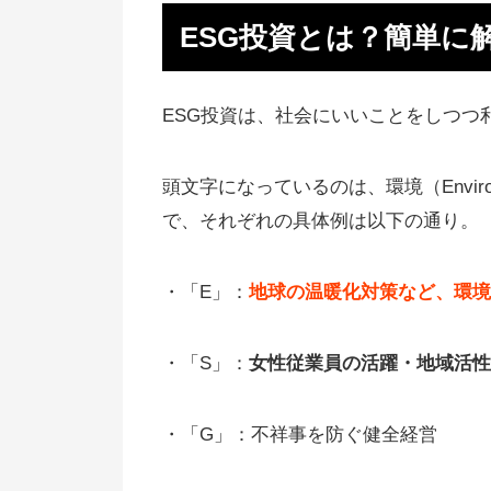
ESG投資とは？簡単に
ESG投資の具体的な銘柄（投資
託）は何がある？
ESG投資の問題点（なぜ批判さ
ESG投資は、社会にいいことをしつつ
か）
頭文字になっているのは、環境（Environm
ESG投資をやる意味はあるのか
で、それぞれの具体例は以下の通り。
【まとめ】コロナ後のESG投資
状！日本は遅れてる？
・「E」：
地球の温暖化対策など、環境
・「S」：
女性従業員の活躍・地域活性
・「G」：不祥事を防ぐ健全経営