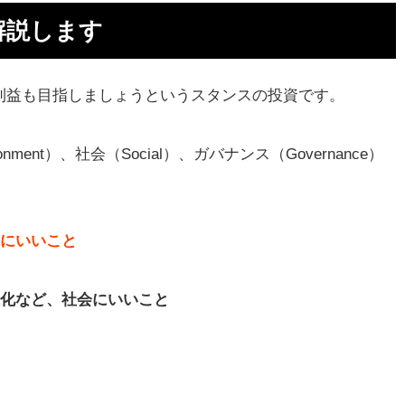
解説します
信
れる
利益も目指しましょうというスタンスの投資です。
ent）、社会（Social）、ガバナンス（Governance）
の現
にいいこと
化など、社会にいいこと