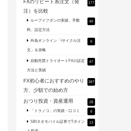
FXのリピート系注文（発
177
注）を比較
ループイフダンの実績、手数
40
料、設定方法
外為オンライン「iサイクル注
6
文」を攻略
自動売買トライオートFXの設定
47
方法と実績
FX初心者におすすめのやり
387
方、少額での始め方
おつり投資・資産運用
28
「トラノコ」の実績・口コミ
6
SBIネオモバイル証券でTポイン
13
ト投資