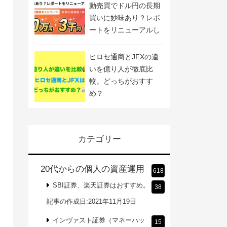
動売買でドル円の長期
買いに妙味あり？レポ
ートをリニューアルし
ました
ヒロセ通商とJFXの違
いを億り人が徹底比
較。どっちがおすす
め？
カテゴリー
20代からの個人の資産運用
618
SBI証券、楽天証券はおすすめ。
38
記事の作成日:2021年11月19日
インヴァスト証券（マネーハッ
15