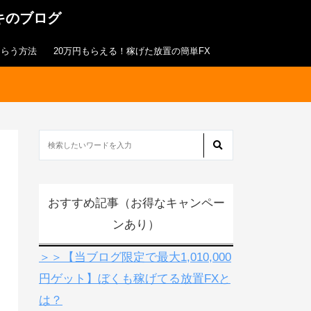
キのブログ
もらう方法
20万円もらえる！稼げた放置の簡単FX
おすすめ記事（お得なキャンペー
ンあり）
＞＞【当ブログ限定で最大1,010,000
円ゲット】ぼくも稼げてる放置FXと
は？