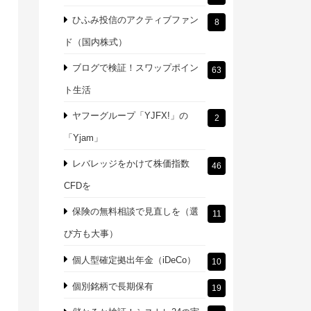
ひふみ投信のアクティブファン
8
ド（国内株式）
ブログで検証！スワップポイン
63
ト生活
ヤフーグループ「YJFX!」の
2
「Yjam」
レバレッジをかけて株価指数
46
CFDを
保険の無料相談で見直しを（選
11
び方も大事）
個人型確定拠出年金（iDeCo）
10
個別銘柄で長期保有
19