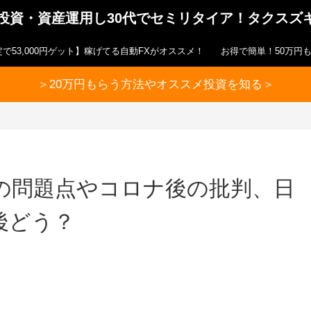
ら投資・資産運用し30代でセミリタイア！タクスズ
で53,000円ゲット】稼げてる自動FXがオススメ！
お得で簡単！50万円
＞20万円もらう方法やオススメ投資を知る＞
状の問題点やコロナ後の批判、日
後どう？