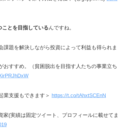
つことを目指している
んですね。
会課題を解決しながら投資によって利益も得られま
がおすすめ。（貧困脱出を目指す人たちの事業立ち
o/XirPRJhDxW
起業支援もできます＞
https://t.co/tAhxtSCEnN
投資家(実績は固定ツイート、プロフィールに載せてま
019