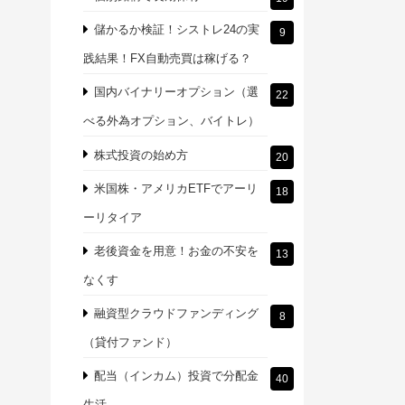
儲かるか検証！シストレ24の実
9
践結果！FX自動売買は稼げる？
国内バイナリーオプション（選
22
べる外為オプション、バイトレ）
株式投資の始め方
20
米国株・アメリカETFでアーリ
18
ーリタイア
老後資金を用意！お金の不安を
13
なくす
融資型クラウドファンディング
8
（貸付ファンド）
配当（インカム）投資で分配金
40
生活