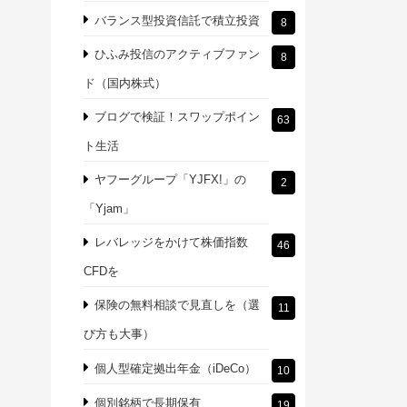
バランス型投資信託で積立投資
8
ひふみ投信のアクティブファン
8
ド（国内株式）
ブログで検証！スワップポイン
63
ト生活
ヤフーグループ「YJFX!」の
2
「Yjam」
レバレッジをかけて株価指数
46
CFDを
保険の無料相談で見直しを（選
11
び方も大事）
個人型確定拠出年金（iDeCo）
10
個別銘柄で長期保有
19