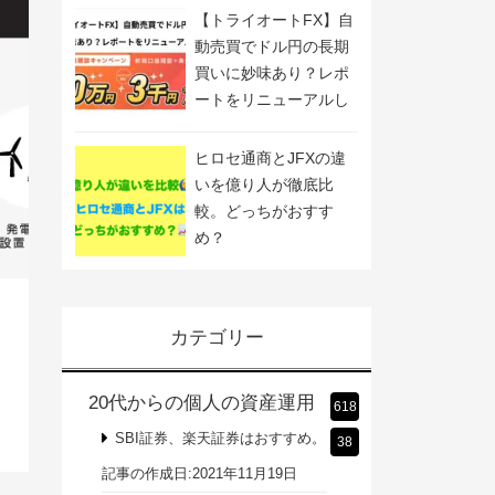
催！
【トライオートFX】自
動売買でドル円の長期
買いに妙味あり？レポ
ートをリニューアルし
ました
ヒロセ通商とJFXの違
いを億り人が徹底比
較。どっちがおすす
め？
カテゴリー
20代からの個人の資産運用
618
SBI証券、楽天証券はおすすめ。
38
記事の作成日:2021年11月19日