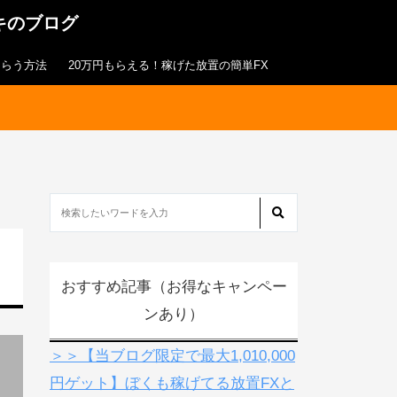
キのブログ
もらう方法
20万円もらえる！稼げた放置の簡単FX
おすすめ記事（お得なキャンペー
ンあり）
＞＞【当ブログ限定で最大1,010,000
円ゲット】ぼくも稼げてる放置FXと