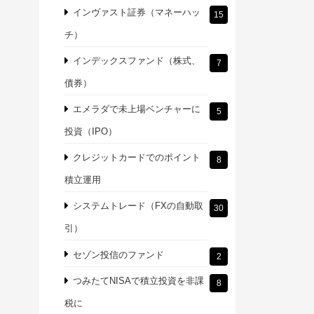
インヴァスト証券（マネーハッ
15
チ）
インデックスファンド（株式、
7
債券）
エメラダで未上場ベンチャーに
5
投資（IPO）
クレジットカードでのポイント
8
積立運用
システムトレード（FXの自動取
30
引）
セゾン投信のファンド
2
つみたてNISAで積立投資を非課
8
税に