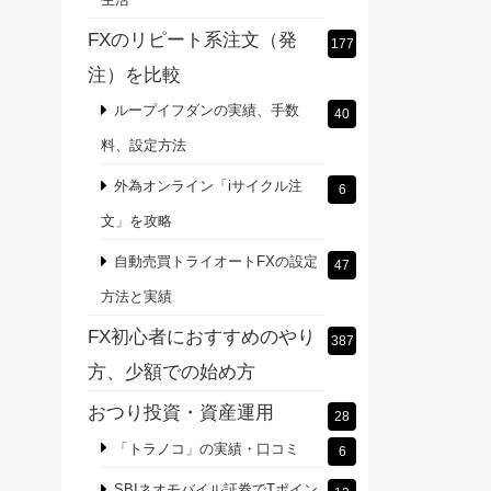
FXのリピート系注文（発
177
注）を比較
ループイフダンの実績、手数
40
料、設定方法
外為オンライン「iサイクル注
6
文」を攻略
自動売買トライオートFXの設定
47
方法と実績
FX初心者におすすめのやり
387
方、少額での始め方
おつり投資・資産運用
28
「トラノコ」の実績・口コミ
6
SBIネオモバイル証券でTポイン