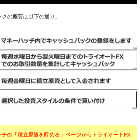
キ
ックの概要は以下の通り。
ャ
ッチの「積立原資を貯める」ページからトライオートFX