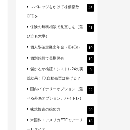
レバレッジをかけて株価指数
46
CFDを
保険の無料相談で見直しを（選
11
び方も大事）
個人型確定拠出年金（iDeCo）
10
個別銘柄で長期保有
19
儲かるか検証！シストレ24の実
9
践結果！FX自動売買は稼げる？
国内バイナリーオプション（選
22
べる外為オプション、バイトレ）
株式投資の始め方
20
米国株・アメリカETFでアーリ
18
ーリタイア