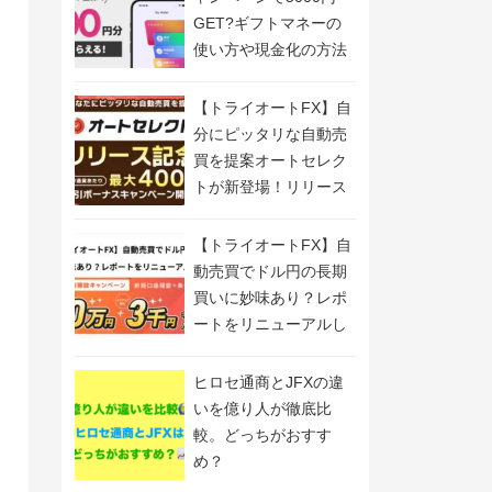
GET?ギフトマネーの
使い方や現金化の方法
も解説
【トライオートFX】自
分にピッタリな自動売
買を提案オートセレク
トが新登場！リリース
記念キャンペーン開
催！
【トライオートFX】自
動売買でドル円の長期
買いに妙味あり？レポ
ートをリニューアルし
ました
ヒロセ通商とJFXの違
いを億り人が徹底比
較。どっちがおすす
め？