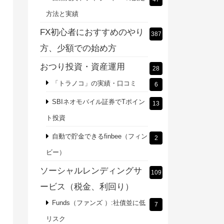
方法と実績
FX初心者におすすめのやり
387
方、少額での始め方
おつり投資・資産運用
28
「トラノコ」の実績・口コミ
6
SBIネオモバイル証券でTポイン
13
ト投資
自動で貯金できるfinbee（フィン
2
ビー）
ソーシャルレンディングサ
109
ービス（税金、利回り）
Funds（ファンズ ）:社債並に低
7
リスク