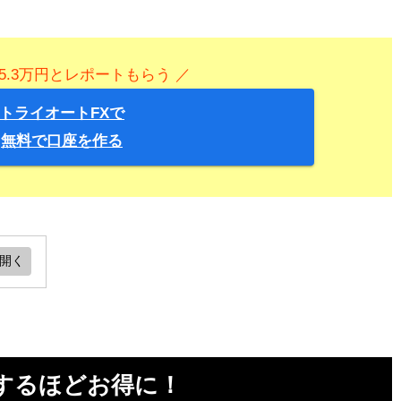
5.3万円とレポートもらう ／
トライオートFXで
無料で口座を作る
お得
が
するほどお得に！