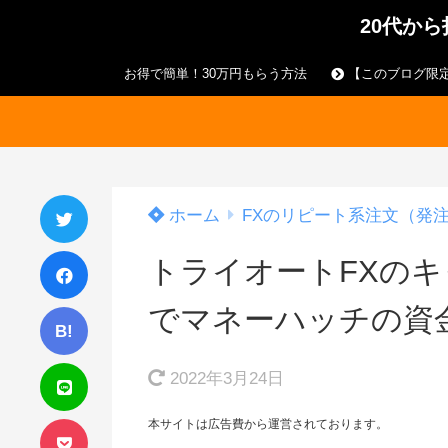
20代か
お得で簡単！30万円もらう方法
【このブログ限定
ホーム
FXのリピート系注文（発
トライオートFXの
でマネーハッチの資
B!
2022年3月24日
本サイトは広告費から運営されております。