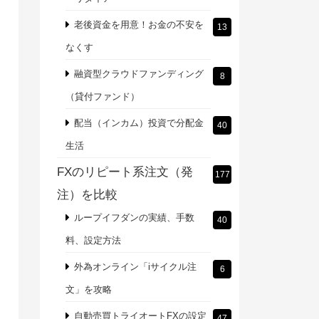
老後資金を用意！お金の不安を
13
なくす
融資型クラウドファンディング
8
（貸付ファンド）
配当（インカム）投資で分配金
40
生活
FXのリピート系注文（発
177
注）を比較
ループイフダンの実績、手数
40
料、設定方法
外為オンライン「iサイクル注
6
文」を攻略
自動売買トライオートFXの設定
47