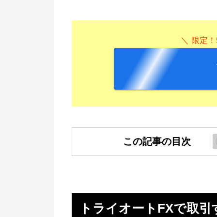
＼ 限定！
この記事の目次
トライオートFXで取引するほど
に！
取引量によって社会貢献ポイント
トライオートFXで取引