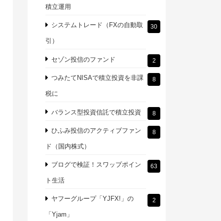
積立運用
システムトレード（FXの自動取
30
引）
セゾン投信のファンド
2
つみたてNISAで積立投資を非課
8
税に
バランス型投資信託で積立投資
8
ひふみ投信のアクティブファン
8
ド（国内株式）
ブログで検証！スワップポイン
63
ト生活
ヤフーグループ「YJFX!」の
2
「Yjam」