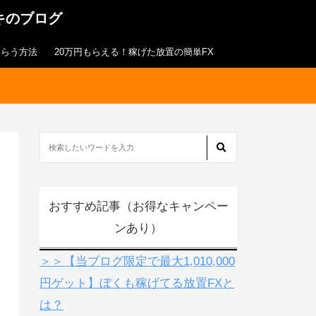
キのブログ
もらう方法
20万円もらえる！稼げた放置の簡単FX
おすすめ記事（お得なキャンペー
ンあり）
＞＞【当ブログ限定で最大1,010,000
円ゲット】ぼくも稼げてる放置FXと
は？