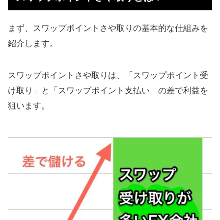
トラージ】
メキシコペソ円のサヤどりでおすす
まず、スワップポイントさや取りの基本的な仕組みを
めのFX会社
紹介します。
メキシコペソ円のサヤ取りの利益、
年利、利回り計算
スワップポイントさや取りは、「スワップポイント受
け取り」と「スワップポイント支払い」の差で利益を
スワップポイントさや取りのやり方
狙います。
【まとめ】MXN/JPYでスワップポイ
ントのサヤどり