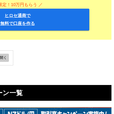
限定！10万円もらう ／
ヒロセ通商で
無料で口座を作る
ャン
ーン一覧
ャン