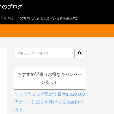
キのブログ
もらう方法
20万円もらえる！稼げた放置の簡単FX
おすすめ記事（お得なキャンペー
ンあり）
＞＞【当ブログ限定で最大1,010,000
円ゲット】ぼくも稼げてる放置FXと
は？