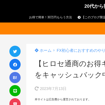
20代か
お得で簡単！30万円もらう方法
【このブログ限定
ホーム
FX初心者におすすめのや
【ヒロセ通商のお得キ
をキャッシュバック
B!
2023年7月13日
本サイトは広告費から運営されております。