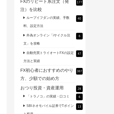
FXのリピート系注文（発
177
注）を比較
ループイフダンの実績、手数
40
料、設定方法
外為オンライン「iサイクル注
6
文」を攻略
自動売買トライオートFXの設定
47
方法と実績
FX初心者におすすめのやり
387
方、少額での始め方
おつり投資・資産運用
28
「トラノコ」の実績・口コミ
6
SBIネオモバイル証券でTポイン
13
ト投資