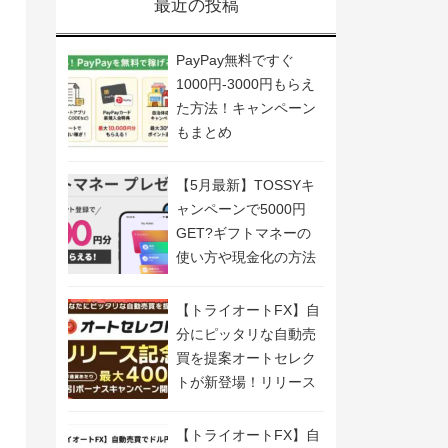
最近の投稿
PayPay無料ですぐ
1000円-3000円もらえ
た方法！キャンペーン
もまとめ
【5月最新】TOSSYキ
ャンペーンで5000円
GET?ギフトマネーの
使い方や現金化の方法
も解説
【トライオートFX】自
分にピッタリな自動売
買を提案オートセレク
トが新登場！リリース
記念キャンペーン開
催！
【トライオートFX】自