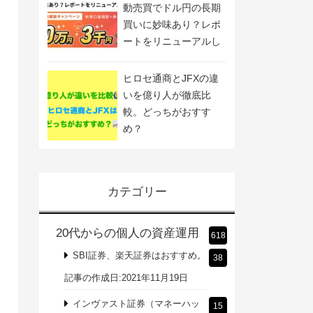
動売買でドル円の長期
買いに妙味あり？レポ
ートをリニューアルし
ました
ヒロセ通商とJFXの違
いを億り人が徹底比
較。どっちがおすす
め？
カテゴリー
20代からの個人の資産運用
618
SBI証券、楽天証券はおすすめ。
38
記事の作成日:2021年11月19日
インヴァスト証券（マネーハッ
15