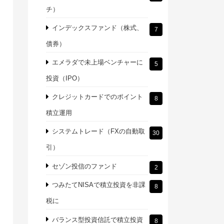
チ）
インデックスファンド（株式、
7
債券）
エメラダで未上場ベンチャーに
5
投資（IPO）
クレジットカードでのポイント
8
積立運用
システムトレード（FXの自動取
30
引）
セゾン投信のファンド
2
つみたてNISAで積立投資を非課
8
税に
バランス型投資信託で積立投資
8