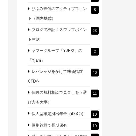
ひふみ投信のアクティブファン
8
ド（国内株式）
ブログで検証！スワップポイン
63
ト生活
ヤフーグループ「YJFX!」の
2
「Yjam」
レバレッジをかけて株価指数
46
CFDを
保険の無料相談で見直しを（選
11
び方も大事）
個人型確定拠出年金（iDeCo）
10
個別銘柄で長期保有
19