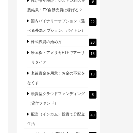
儲かるか検証！シストレ24の実
9
践結果！FX自動売買は稼げる？
国内バイナリーオプション（選
22
べる外為オプション、バイトレ）
株式投資の始め方
20
米国株・アメリカETFでアーリ
18
ーリタイア
老後資金を用意！お金の不安を
13
なくす
融資型クラウドファンディング
8
（貸付ファンド）
配当（インカム）投資で分配金
40
生活