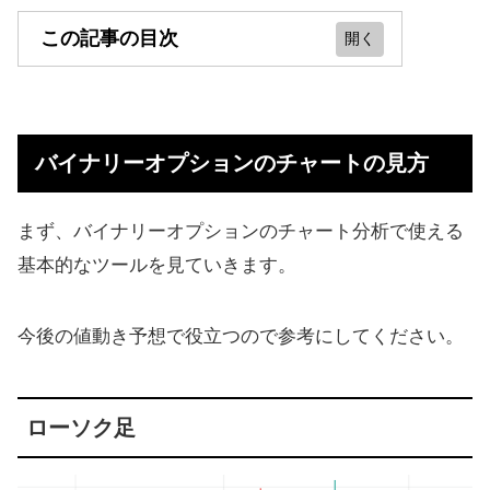
この記事の目次
バイナリーオプションのチャートの
見方
バイナリーオプションのチャートの見方
いま注文すべきかチャートから分析
する方法
まず、バイナリーオプションのチャート分析で使える
バイナリーオプションで覚えるべき
基本的なツールを見ていきます。
チャートパターン
バイナリーオプションの見やすいお
今後の値動き予想で役立つので参考にしてください。
すすめチャートアプリ
【まとめ】バイナリーオプションの
ローソク足
テクニカル分析手法