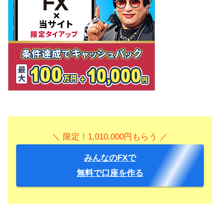
＼ 限定！1,010,000円もらう ／
みんなのFXで
無料で口座を作る