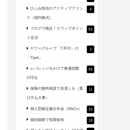
ひふみ投信のアクティブファン
8
ド（国内株式）
ブログで検証！スワップポイン
63
ト生活
ヤフーグループ「YJFX!」の
2
「Yjam」
レバレッジをかけて株価指数
46
CFDを
保険の無料相談で見直しを（選
11
び方も大事）
個人型確定拠出年金（iDeCo）
10
個別銘柄で長期保有
19