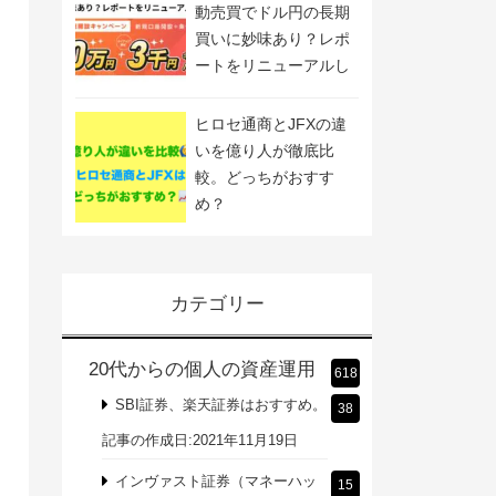
動売買でドル円の長期
買いに妙味あり？レポ
ートをリニューアルし
ました
ヒロセ通商とJFXの違
いを億り人が徹底比
較。どっちがおすす
め？
カテゴリー
20代からの個人の資産運用
618
SBI証券、楽天証券はおすすめ。
38
記事の作成日:2021年11月19日
インヴァスト証券（マネーハッ
15