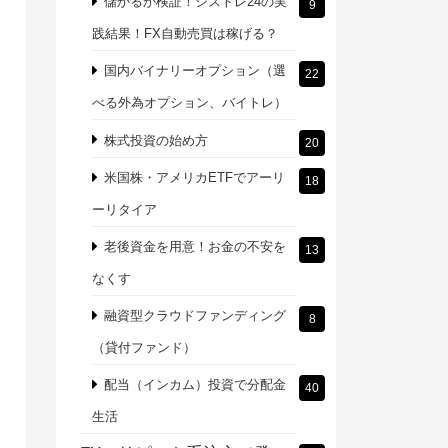
儲かるか検証！シストレ24の実
9
践結果！FX自動売買は稼げる？
国内バイナリーオプション（選
22
べる外為オプション、バイトレ）
株式投資の始め方
20
米国株・アメリカETFでアーリ
18
ーリタイア
老後資金を用意！お金の不安を
13
なくす
融資型クラウドファンディング
8
（貸付ファンド）
配当（インカム）投資で分配金
40
生活