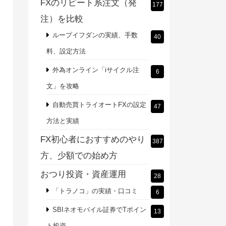
FXのリピート系注文（発
177
注）を比較
ループイフダンの実績、手数
40
料、設定方法
外為オンライン「iサイクル注
6
文」を攻略
自動売買トライオートFXの設定
47
方法と実績
FX初心者におすすめのやり
387
方、少額での始め方
おつり投資・資産運用
28
「トラノコ」の実績・口コミ
6
SBIネオモバイル証券でTポイン
13
ト投資