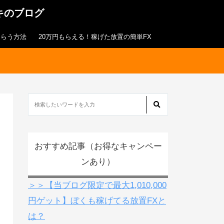
キのブログ
もらう方法
20万円もらえる！稼げた放置の簡単FX
おすすめ記事（お得なキャンペー
ンあり）
＞＞【当ブログ限定で最大1,010,000
円ゲット】ぼくも稼げてる放置FXと
は？