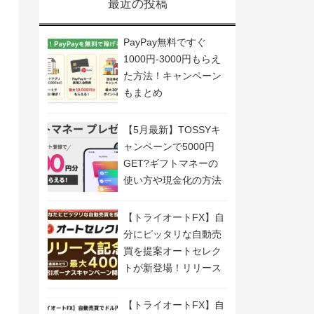
最近の投稿
PayPay無料ですぐ
1000円-3000円もらえ
た方法！キャンペーン
もまとめ
【5月最新】TOSSYキ
ャンペーンで5000円
GET?ギフトマネーの
使い方や現金化の方法
も解説
【トライオートFX】自
分にピッタリな自動売
買を提案オートセレク
トが新登場！リリース
記念キャンペーン開
催！
【トライオートFX】自