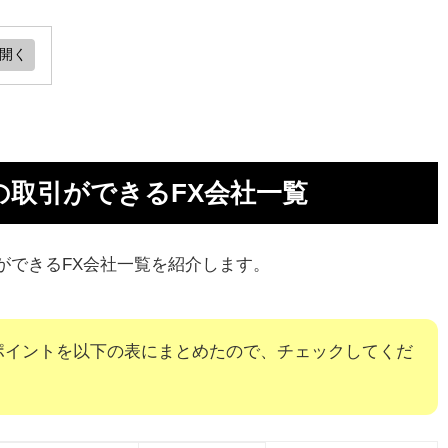
き
き
取引ができるFX会社一覧
Y）
ができるFX会社一覧を紹介します。
際
ポイントを以下の表にまとめたので、チェックしてくだ
め】