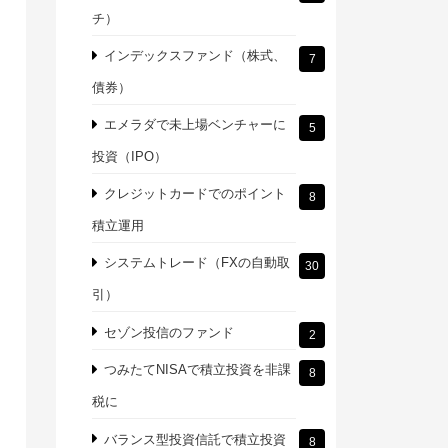
チ）
インデックスファンド（株式、
7
債券）
エメラダで未上場ベンチャーに
5
投資（IPO）
クレジットカードでのポイント
8
積立運用
システムトレード（FXの自動取
30
引）
セゾン投信のファンド
2
つみたてNISAで積立投資を非課
8
税に
バランス型投資信託で積立投資
8