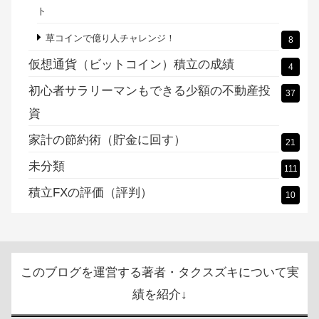
ト
草コインで億り人チャレンジ！
8
仮想通貨（ビットコイン）積立の成績
4
初心者サラリーマンもできる少額の不動産投
37
資
家計の節約術（貯金に回す）
21
未分類
111
積立FXの評価（評判）
10
このブログを運営する著者・タクスズキについて実
績を紹介↓