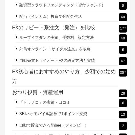
融資型クラウドファンディング（貸付ファンド）
8
配当（インカム）投資で分配金生活
40
FXのリピート系注文（発注）を比較
177
ループイフダンの実績、手数料、設定方法
40
外為オンライン「iサイクル注文」を攻略
6
自動売買トライオートFXの設定方法と実績
47
FX初心者におすすめのやり方、少額での始め
387
方
おつり投資・資産運用
28
「トラノコ」の実績・口コミ
6
SBIネオモバイル証券でTポイント投資
13
自動で貯金できるfinbee（フィンビー）
2