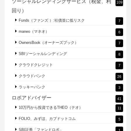
ソーシャルレンディングサービス（税金、利
109
回り）
Funds（ファンズ ）:社債並に低リスク
7
maneo（マネオ）
6
OwnersBook（オーナーズブック）
7
SBIソーシャルレンディング
8
クラウドクレジット
7
クラウドバンク
26
ラッキーバンク
3
ロボアドバイザー
41
10万円から投資できるTHEO（テオ）
11
FOLIO、みずほ、カブドットコム
5
SBI証券「ファンドロボ」
1