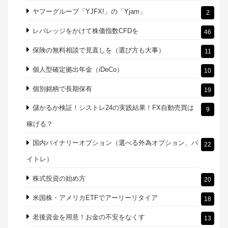
ヤフーグループ「YJFX!」の「Yjam」
2
レバレッジをかけて株価指数CFDを
46
保険の無料相談で見直しを（選び方も大事）
11
個人型確定拠出年金（iDeCo）
10
個別銘柄で長期保有
19
儲かるか検証！シストレ24の実践結果！FX自動売買は
9
稼げる？
国内バイナリーオプション（選べる外為オプション、バ
22
イトレ）
株式投資の始め方
20
米国株・アメリカETFでアーリーリタイア
18
老後資金を用意！お金の不安をなくす
13