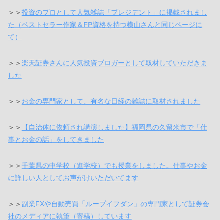
＞＞
投資のプロとして人気雑誌「プレジデント」に掲載されまし
た（ベストセラー作家＆FP資格を持つ横山さんと同じページに
て）
＞＞
楽天証券さんに人気投資ブロガーとして取材していただきま
した
＞＞
お金の専門家として、有名な日経の雑誌に取材されました
＞＞
【自治体に依頼され講演しました】福岡県の久留米市で「仕
事とお金の話」をしてきました
＞＞
千葉県の中学校（進学校）でも授業をしました。仕事やお金
に詳しい人としてお声がけいただいてます
＞＞
副業FXや自動売買「ループイフダン」の専門家として証券会
社のメディアに執筆（寄稿）しています