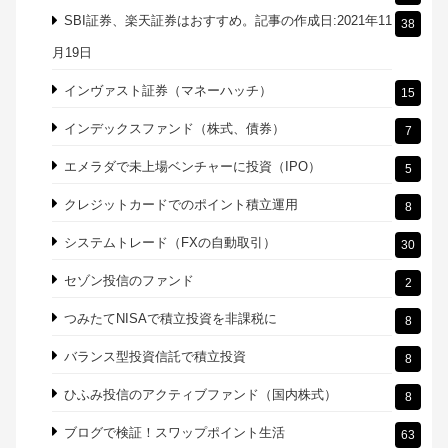
SBI証券、楽天証券はおすすめ。記事の作成日:2021年11
38
月19日
インヴァスト証券（マネーハッチ）
15
インデックスファンド（株式、債券）
7
エメラダで未上場ベンチャーに投資（IPO）
5
クレジットカードでのポイント積立運用
8
システムトレード（FXの自動取引）
30
セゾン投信のファンド
2
つみたてNISAで積立投資を非課税に
8
バランス型投資信託で積立投資
8
ひふみ投信のアクティブファンド（国内株式）
8
ブログで検証！スワップポイント生活
63