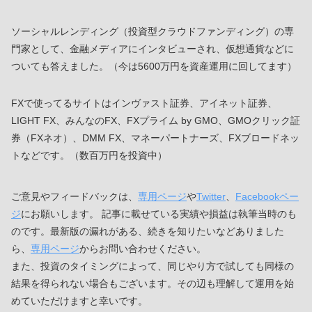
ソーシャルレンディング（投資型クラウドファンディング）の専
門家として、金融メディアにインタビューされ、仮想通貨などに
ついても答えました。（今は5600万円を資産運用に回してます）
FXで使ってるサイトはインヴァスト証券、アイネット証券、
LIGHT FX、みんなのFX、FXプライム by GMO、GMOクリック証
券（FXネオ）、DMM FX、マネーパートナーズ、FXブロードネッ
トなどです。（数百万円を投資中）
ご意見やフィードバックは、
専用ページ
や
Twitter
、
Facebookペー
ジ
にお願いします。 記事に載せている実績や損益は執筆当時のも
のです。最新版の漏れがある、続きを知りたいなどありました
ら、
専用ページ
からお問い合わせください。
また、投資のタイミングによって、同じやり方で試しても同様の
結果を得られない場合もございます。その辺も理解して運用を始
めていただけますと幸いです。