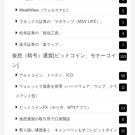
WealthNavi（ウェルスナビ）
2
マネックス証券の「マネラップ（MSV LIFE）」
1
松井証券の「投信工房」
4
楽天証券の「楽ラップ」
7
仮想（暗号）通貨[ビットコイン、モナーコイ
163
ン]
アルトコイン、トークン、ICO
58
ウォレットで資産を管理（ハードウェア、ウェブ、クラ
11
イアント型）
ビットコインFX（やり方、MT4アプリ）
13
仮想通貨の取引所で口座開設
8
取り扱い通貨多く、キャンペーンもすごいビットポイン
11