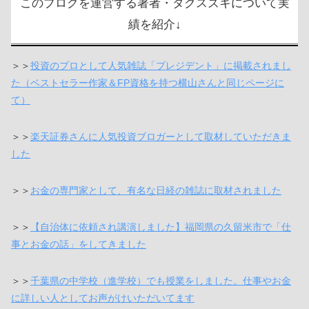
このブログを運営する著者・タクスズキについて実
績を紹介↓
＞＞
投資のプロとして人気雑誌「プレジデント」に掲載されまし
た（ベストセラー作家＆FP資格を持つ横山さんと同じページに
て）
＞＞
楽天証券さんに人気投資ブロガーとして取材していただきま
した
＞＞
お金の専門家として、有名な日経の雑誌に取材されました
＞＞
【自治体に依頼され講演しました】福岡県の久留米市で「仕
事とお金の話」をしてきました
＞＞
千葉県の中学校（進学校）でも授業をしました。仕事やお金
に詳しい人としてお声がけいただいてます