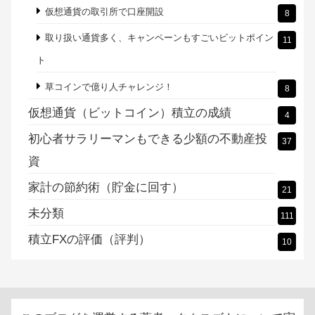
仮想通貨の取引所で口座開設
8
取り扱い通貨多く、キャンペーンもすごいビットポイン
11
ト
草コインで億り人チャレンジ！
8
仮想通貨（ビットコイン）積立の成績
4
初心者サラリーマンもできる少額の不動産投
37
資
家計の節約術（貯金に回す）
21
未分類
111
積立FXの評価（評判）
10