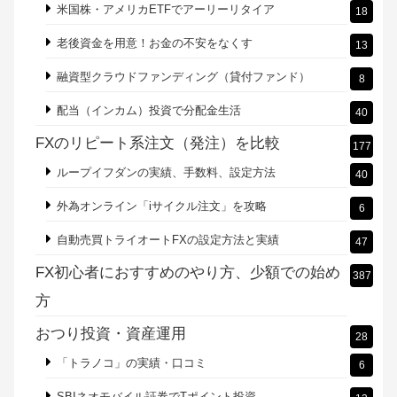
米国株・アメリカETFでアーリーリタイア
18
老後資金を用意！お金の不安をなくす
13
融資型クラウドファンディング（貸付ファンド）
8
配当（インカム）投資で分配金生活
40
FXのリピート系注文（発注）を比較
177
ループイフダンの実績、手数料、設定方法
40
外為オンライン「iサイクル注文」を攻略
6
自動売買トライオートFXの設定方法と実績
47
FX初心者におすすめのやり方、少額での始め
387
方
おつり投資・資産運用
28
「トラノコ」の実績・口コミ
6
SBIネオモバイル証券でTポイント投資