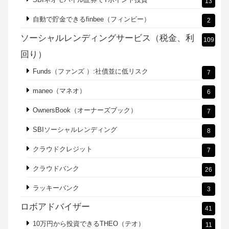
13
自動で貯金できるfinbee（フィンビー）
2
ソーシャルレンディングサービス（税金、利
109
回り）
Funds（ファンズ ）:社債並に低リスク
7
maneo（マネオ）
6
OwnersBook（オーナーズブック）
7
SBIソーシャルレンディング
8
クラウドクレジット
7
クラウドバンク
26
ラッキーバンク
3
ロボアドバイザー
41
10万円から投資できるTHEO（テオ）
11