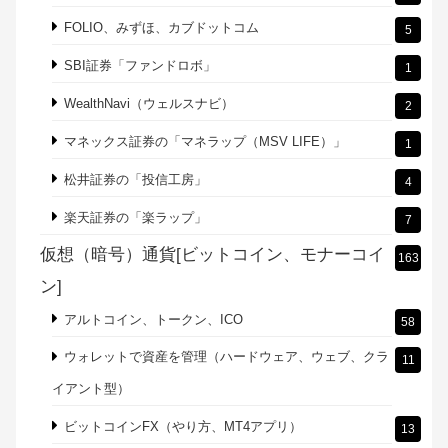
FOLIO、みずほ、カブドットコム
5
SBI証券「ファンドロボ」
1
WealthNavi（ウェルスナビ）
2
マネックス証券の「マネラップ（MSV LIFE）」
1
松井証券の「投信工房」
4
楽天証券の「楽ラップ」
7
仮想（暗号）通貨[ビットコイン、モナーコイ
163
ン]
アルトコイン、トークン、ICO
58
ウォレットで資産を管理（ハードウェア、ウェブ、クラ
11
イアント型）
ビットコインFX（やり方、MT4アプリ）
13