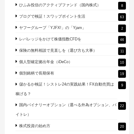
ひふみ投信のアクティブファンド（国内株式）
8
ブログで検証！スワップポイント生活
63
ヤフーグループ「YJFX!」の「Yjam」
2
レバレッジをかけて株価指数CFDを
46
保険の無料相談で見直しを（選び方も大事）
11
個人型確定拠出年金（iDeCo）
10
個別銘柄で長期保有
19
儲かるか検証！シストレ24の実践結果！FX自動売買は
9
稼げる？
国内バイナリーオプション（選べる外為オプション、バ
22
イトレ）
株式投資の始め方
20