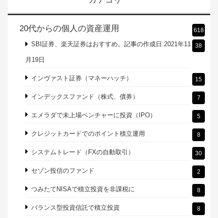
20代からの個人の資産運用
618
SBI証券、楽天証券はおすすめ。記事の作成日:2021年11
38
月19日
インヴァスト証券（マネーハッチ）
15
インデックスファンド（株式、債券）
7
エメラダで未上場ベンチャーに投資（IPO）
5
クレジットカードでのポイント積立運用
8
システムトレード（FXの自動取引）
30
セゾン投信のファンド
2
つみたてNISAで積立投資を非課税に
8
バランス型投資信託で積立投資
8