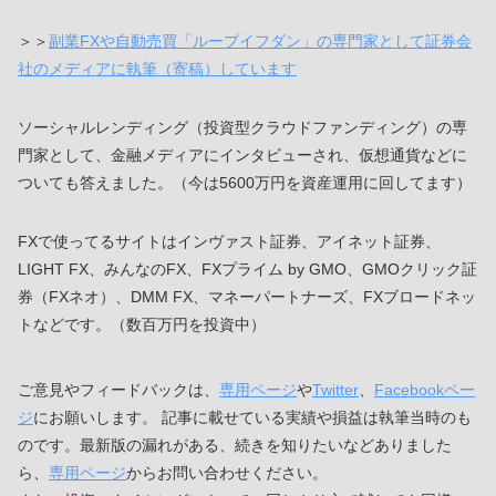
＞＞
副業FXや自動売買「ループイフダン」の専門家として証券会
社のメディアに執筆（寄稿）しています
ソーシャルレンディング（投資型クラウドファンディング）の専
門家として、金融メディアにインタビューされ、仮想通貨などに
ついても答えました。（今は5600万円を資産運用に回してます）
FXで使ってるサイトはインヴァスト証券、アイネット証券、
LIGHT FX、みんなのFX、FXプライム by GMO、GMOクリック証
券（FXネオ）、DMM FX、マネーパートナーズ、FXブロードネッ
トなどです。（数百万円を投資中）
ご意見やフィードバックは、
専用ページ
や
Twitter
、
Facebookペー
ジ
にお願いします。 記事に載せている実績や損益は執筆当時のも
のです。最新版の漏れがある、続きを知りたいなどありました
ら、
専用ページ
からお問い合わせください。