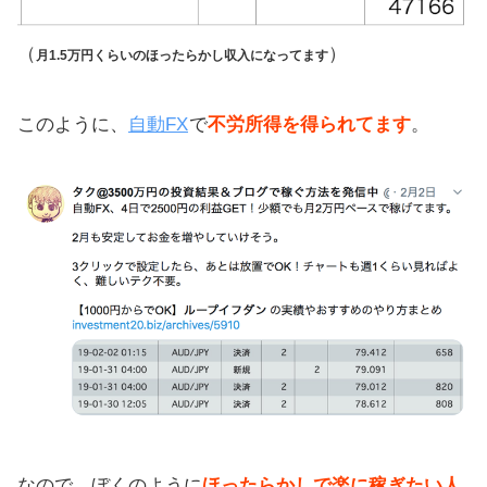
（
）
月1.5万円くらいのほったらかし収入になってます
このように、
自動FX
で
不労所得を得られてます
。
なので、ぼくのように
ほったらかしで楽に稼ぎたい人