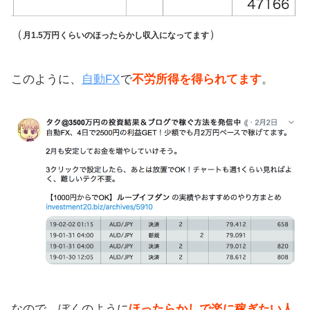
（
）
月1.5万円くらいのほったらかし収入になってます
このように、
自動FX
で
不労所得を得られてます
。
なので、ぼくのように
ほったらかしで楽に稼ぎたい人