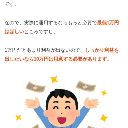
め設定
です。
ハーフ＆ハーフでの必要資金
なので、実際に運用するならもっと必要で
最低1万円
【表を使う】通貨ごとの資金量目安
はほしい
ところですし、
ループイフダンのおすすめ設定
ループイフダンを使えるFX業者を比
1万円だとあまり利益が出ないので、
しっかり利益を
較
出したいなら10万円は用意する必要があります
。