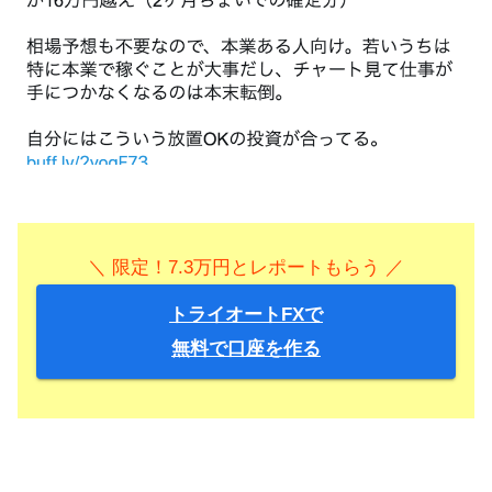
＼ 限定！7.3万円とレポートもらう ／
トライオートFXで
無料で口座を作る