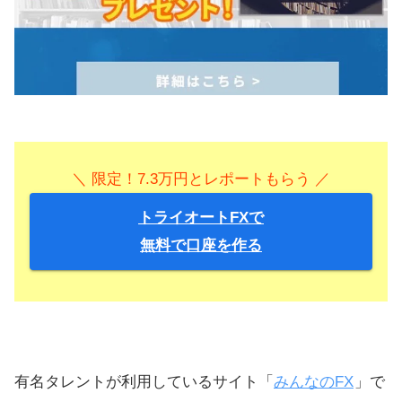
＼ 限定！7.3万円とレポートもらう ／
トライオートFXで
無料で口座を作る
有名タレントが利用しているサイト「
みんなのFX
」で