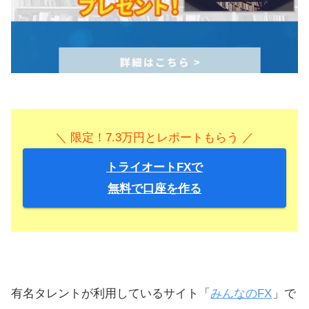
＼ 限定！7.3万円とレポートもらう ／
トライオートFXで
無料で口座を作る
有名タレントが利用しているサイト「
みんなのFX
」で