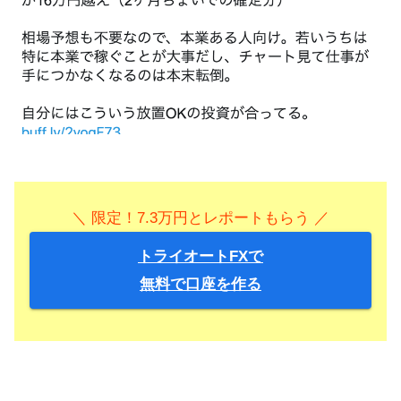
＼ 限定！7.3万円とレポートもらう ／
トライオートFXで
無料で口座を作る