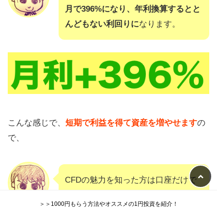
月で396%になり、年利換算するとと
んどもない利回りに
なります。
こんな感じで、
短期で利益を得て資産を増やせます
の
で、
CFDの魅力を知った方は口座だけで
も作っておくといいですよ。（
作業
＞＞1000円もらう方法やオススメの1円投資を紹介！
はすぐ終わります
）