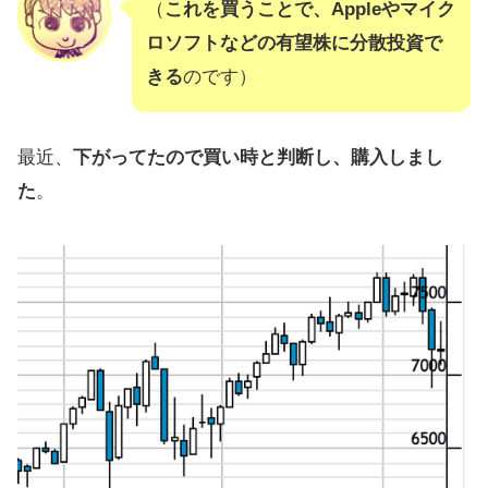
（
これを買うことで、Appleやマイク
【追記】4時間で3000円弱稼げまし
ロソフトなどの有望株に分散投資で
た
きる
のです）
CFDで儲かってる人たちの評判・口
コミ
最近、
下がってたので買い時と判断し、購入しまし
VIX指数投資とかやめたほうがいい
た
。
【まとめ】GMOでのNQ100の評判と
成績