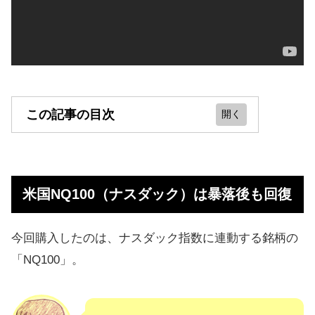
この記事の目次
米国NQ100（ナスダック）は暴落後
も回復
米国NQ100（ナスダック）は暴落後も回復
【注文方法】1枚買うのに必要な証拠
金は8万円
今回購入したのは、ナスダック指数に連動する銘柄の
リスクをとって資金効率を高める
「NQ100」。
か、安全に運用するか決める
0.1円動くと利益が11円も出る