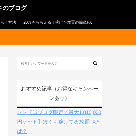
キのブログ
もらう方法
20万円もらえる！稼げた放置の簡単FX
おすすめ記事（お得なキャンペー
ンあり）
＞＞【当ブログ限定で最大1,010,000
円ゲット】ぼくも稼げてる放置FXと
は？