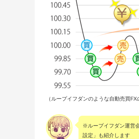
（ループイフダンのような自動売買FX
※ループイフダン運営
設定」も紹介します