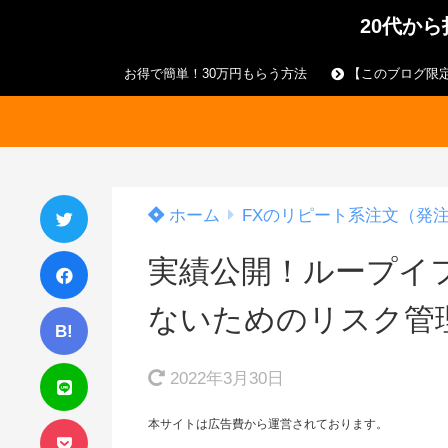
20代か
お得で簡単！30万円もらう方法
【このブログ限定
ホーム
FXのリピート系注文（発
実績公開！ループイ
ないためのリスク管
B!
2022年3月30日
本サイトは広告費から運営されております。