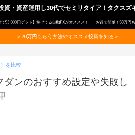
ら投資・資産運用し30代でセミリタイア！タクスズ
で53,000円ゲット】稼げてる自動FXがオススメ！
お得で簡単！50万円
＞20万円もらう方法やオススメ投資を知る＞
注）を比較
フダンのおすすめ設定や失敗し
理