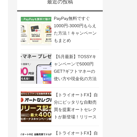
最近の投稿
PayPay無料ですぐ
1000円-3000円もらえ
た方法！キャンペーン
もまとめ
【5月最新】TOSSYキ
ャンペーンで5000円
GET?ギフトマネーの
使い方や現金化の方法
も解説
【トライオートFX】自
分にピッタリな自動売
買を提案オートセレク
トが新登場！リリース
記念キャンペーン開
催！
【トライオートFX】自