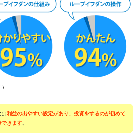
す）
には
利益の出やすい設定があり、投資をするのが初めて
始できます
。