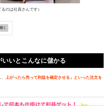
てるのは社員さんです）
ん
ト
がいいとこんなに儲かる
よ
し、
上がったら売って利益を確定させる」といった注文を
め
更