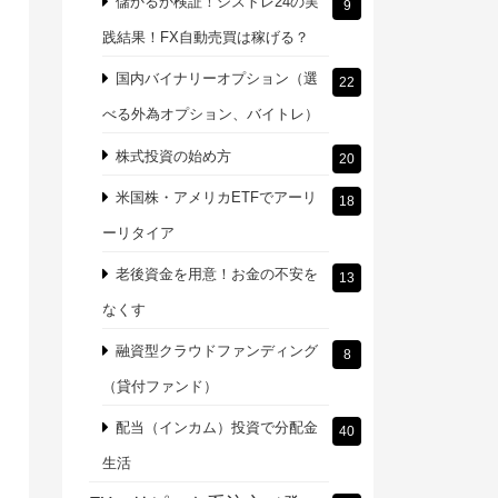
儲かるか検証！シストレ24の実
9
践結果！FX自動売買は稼げる？
国内バイナリーオプション（選
22
べる外為オプション、バイトレ）
株式投資の始め方
20
米国株・アメリカETFでアーリ
18
ーリタイア
老後資金を用意！お金の不安を
13
なくす
融資型クラウドファンディング
8
（貸付ファンド）
配当（インカム）投資で分配金
40
生活