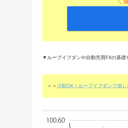
＼ 
▼ループイフダンや自動売買FXの基
＞＞
少額OK！ループイフダンで損