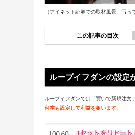
（アイネット証券での取材風景。写っ
この記事の目次
ループイフダンの設定がいいとこ
なに儲かる
ループイフダンの設定でのポイン
ループイフダンの設定
スワップの毎日の支払いに注意し
う
ループイフダンでは「買いで新規注文
【結論】ループイフダンのおすす
何本も設定して利益を狙います
。
設定
ループイフダンでの設定方法（変