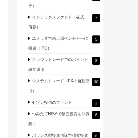
チ）
インデックスファンド（株式、
7
債券）
エメラダで未上場ベンチャーに
5
投資（IPO）
クレジットカードでのポイント
8
積立運用
システムトレード（FXの自動取
30
引）
セゾン投信のファンド
2
つみたてNISAで積立投資を非課
8
税に
バランス型投資信託で積立投資
8