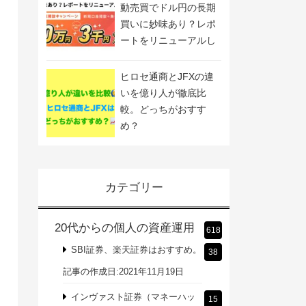
動売買でドル円の長期
買いに妙味あり？レポ
ートをリニューアルし
ました
ヒロセ通商とJFXの違
いを億り人が徹底比
較。どっちがおすす
め？
カテゴリー
20代からの個人の資産運用
618
SBI証券、楽天証券はおすすめ。
38
記事の作成日:2021年11月19日
インヴァスト証券（マネーハッ
15