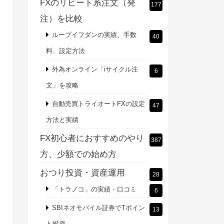
FXのリピート系注文（発
177
注）を比較
ループイフダンの実績、手数
40
料、設定方法
外為オンライン「iサイクル注
6
文」を攻略
自動売買トライオートFXの設定
47
方法と実績
FX初心者におすすめのやり
387
方、少額での始め方
おつり投資・資産運用
28
「トラノコ」の実績・口コミ
6
SBIネオモバイル証券でTポイン
13
ト投資