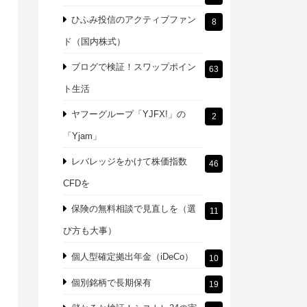
ひふみ投信のアクティブファン
8
ド（国内株式）
ブログで検証！スワップポイン
63
ト生活
ヤフーグループ「YJFX!」の
2
「Yjam」
レバレッジをかけて株価指数
46
CFDを
保険の無料相談で見直しを（選
11
び方も大事）
個人型確定拠出年金（iDeCo）
10
個別銘柄で長期保有
19