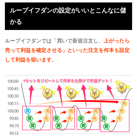
なに儲かる
ループイフダンの設定がいいとこんなに儲
ループイフダンの設定でのポイント
かる
スワップの毎日の支払いに注意しよ
う
ループイフダンでは「買いで新規注文し、
上がったら
【結論】ループイフダンのおすすめ
売って利益を確定させる」といった注文を何本も設定
設定
して利益を狙います
。
ループイフダンでの設定方法（変更
可能）
ループイフダンでの失敗（損失）を
防ぐ
損しないために大切なこと
【補足】始めどきがわからない初心
者は自動売買を