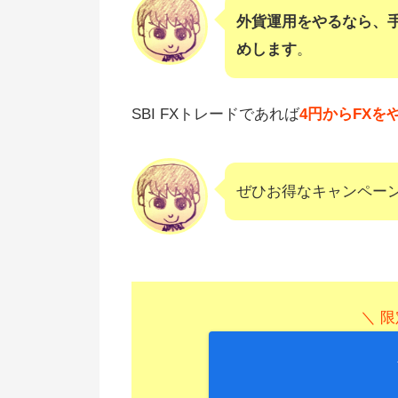
外貨運用をやるなら、
めします
。
SBI FXトレードであれば
4円からFXを
ぜひお得なキャンペー
＼ 限