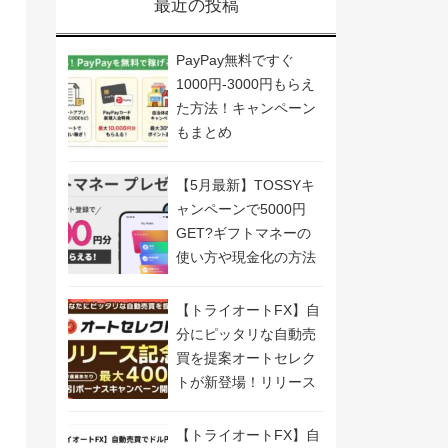
最近の投稿
PayPay無料ですぐ
1000円-3000円もらえ
た方法！キャンペーン
もまとめ
【5月最新】TOSSYキ
ャンペーンで5000円
GET?ギフトマネーの
使い方や現金化の方法
も解説
【トライオートFX】自
分にピッタリな自動売
買を提案オートセレク
トが新登場！リリース
記念キャンペーン開
催！
【トライオートFX】自