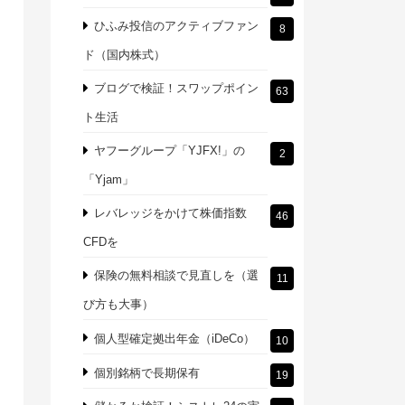
ひふみ投信のアクティブファン
8
ド（国内株式）
ブログで検証！スワップポイン
63
ト生活
ヤフーグループ「YJFX!」の
2
「Yjam」
レバレッジをかけて株価指数
46
CFDを
保険の無料相談で見直しを（選
11
び方も大事）
個人型確定拠出年金（iDeCo）
10
個別銘柄で長期保有
19