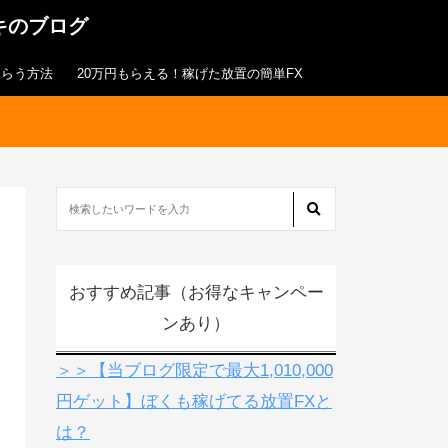
キのブログ
もらう方法
20万円もらえる！稼げた放置の簡単FX
おすすめ記事（お得なキャンペー
ンあり）
＞＞【当ブログ限定で最大1,010,000
円ゲット】ぼくも稼げてる放置FXと
は？