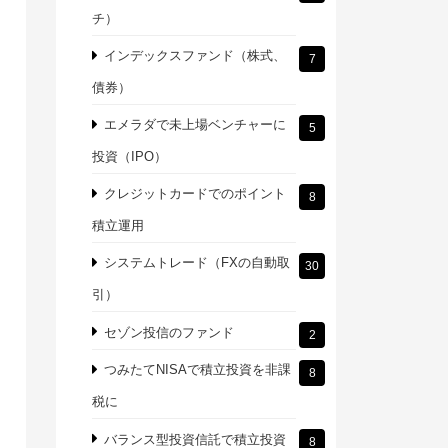
チ）
インデックスファンド（株式、
7
債券）
エメラダで未上場ベンチャーに
5
投資（IPO）
クレジットカードでのポイント
8
積立運用
システムトレード（FXの自動取
30
引）
セゾン投信のファンド
2
つみたてNISAで積立投資を非課
8
税に
バランス型投資信託で積立投資
8