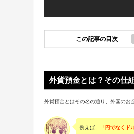
この記事の目次
外貨預金とは？その仕組み
外貨預金をおすすめしない理由（
メリット多い）
外貨預金とは？その仕
違いは？外貨預金よりFXの方が
スメの理由
外貨預金とはその名の通り、外国のお
外貨預金よりはレバレッジ1倍のF
がおすすめ
例えば、
「円でなくド
外貨預金をおすすめできない人