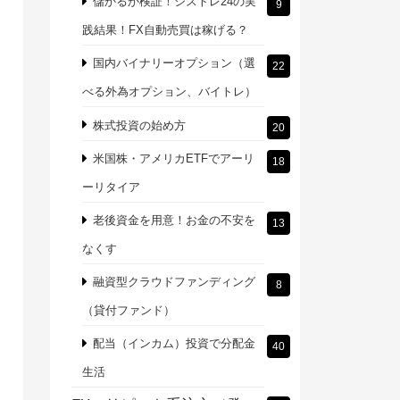
儲かるか検証！シストレ24の実
9
践結果！FX自動売買は稼げる？
国内バイナリーオプション（選
22
べる外為オプション、バイトレ）
株式投資の始め方
20
米国株・アメリカETFでアーリ
18
ーリタイア
老後資金を用意！お金の不安を
13
なくす
融資型クラウドファンディング
8
（貸付ファンド）
配当（インカム）投資で分配金
40
生活