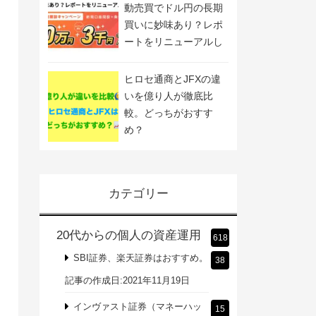
動売買でドル円の長期
買いに妙味あり？レポ
ートをリニューアルし
ました
ヒロセ通商とJFXの違
いを億り人が徹底比
較。どっちがおすす
め？
カテゴリー
20代からの個人の資産運用
618
SBI証券、楽天証券はおすすめ。
38
記事の作成日:2021年11月19日
インヴァスト証券（マネーハッ
15