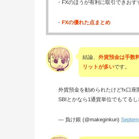
・FXのほうが有利に取引できおす
・
FXの優れた点まとめ
結論、
外貨預金は手数
リットが多い
です。
外貨預金を勧められたけどfx口
SBIとかなら1通貨単位でもてる
— 負け銀 (@makeginkun)
Septem