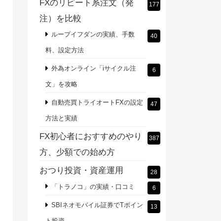
FXのリピート系注文（発
177
注）を比較
ループイフダンの実績、手数
40
料、設定方法
外為オンライン「iサイクル注
6
文」を攻略
自動売買トライオートFXの設定
47
方法と実績
FX初心者におすすめのやり
387
方、少額での始め方
おつり投資・資産運用
28
「トラノコ」の実績・口コミ
6
SBIネオモバイル証券でTポイン
13
ト投資