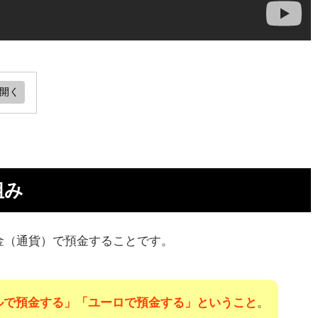
デ
組み
オス
金（通貨）で預金することです。
X
ルで預金する」「ユーロで預金する」ということ
。