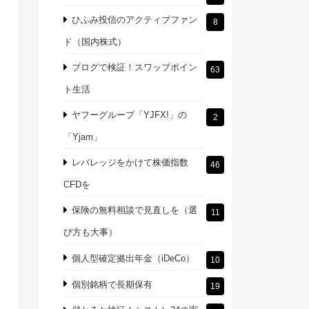
ひふみ投信のアクティブファン
8
ド（国内株式）
ブログで検証！スワップポイン
63
ト生活
ヤフーグループ「YJFX!」の
2
「Yjam」
レバレッジをかけて株価指数
46
CFDを
保険の無料相談で見直しを（選
11
び方も大事）
個人型確定拠出年金（iDeCo）
10
個別銘柄で長期保有
19