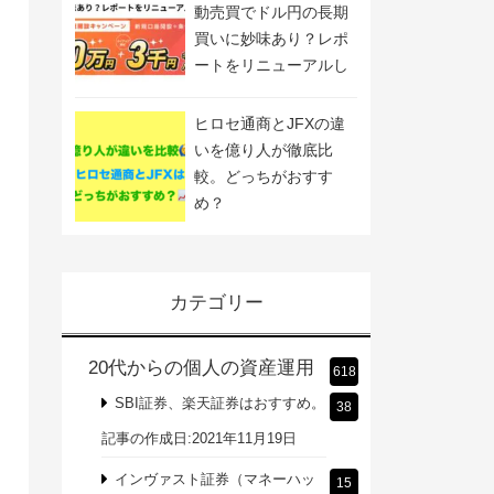
動売買でドル円の長期
買いに妙味あり？レポ
ートをリニューアルし
ました
ヒロセ通商とJFXの違
いを億り人が徹底比
較。どっちがおすす
め？
カテゴリー
20代からの個人の資産運用
618
SBI証券、楽天証券はおすすめ。
38
記事の作成日:2021年11月19日
インヴァスト証券（マネーハッ
15