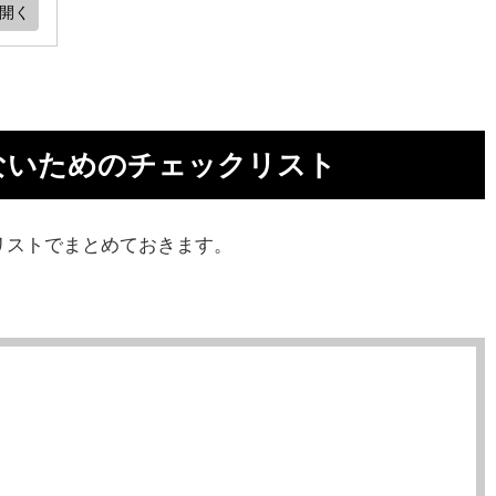
チ
ないためのチェックリスト
自動
リストでまとめておきます。
ル
法
管理