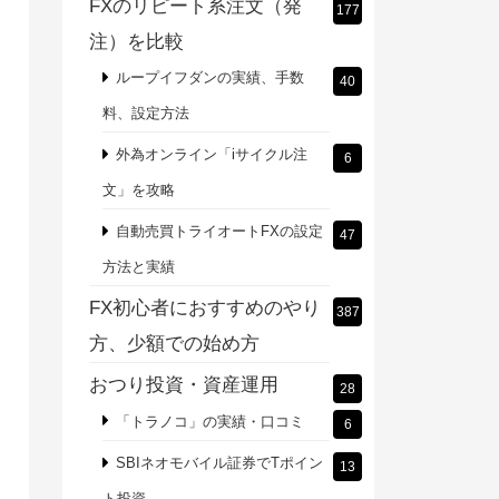
FXのリピート系注文（発
177
注）を比較
ループイフダンの実績、手数
40
料、設定方法
外為オンライン「iサイクル注
6
文」を攻略
自動売買トライオートFXの設定
47
方法と実績
FX初心者におすすめのやり
387
方、少額での始め方
おつり投資・資産運用
28
「トラノコ」の実績・口コミ
6
SBIネオモバイル証券でTポイン
13
ト投資