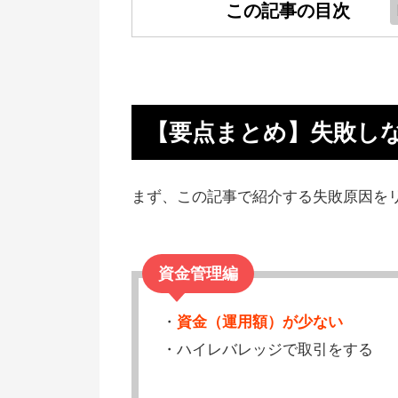
この記事の目次
【要点まとめ】失敗しないための
ェックリスト
失敗原因から解決策を解説！
【要点まとめ】失敗し
手間をかけずFXで儲けたいなら
売買を！
まず、この記事で紹介する失敗原因を
FXで失敗する人の特徴（メンタ
編）
資金管理編
失敗しない人になろう！損切り方
を解説
・
資金（運用額）が少ない
FXで大損する人の特徴（リスク
・ハイレバレッジで取引をする
編）