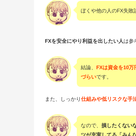
ぼくや他の人のFX失
FXを安全にやり利益を出したい人
は参
結論、
FXは資金を10
づらい
です。
また、しっかり
仕組みや低リスクな手
なので、
損したくないな
ツが充実してる「みんな