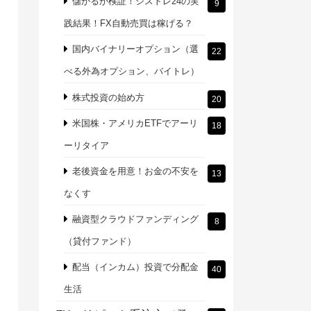
儲かるか検証！シストレ24の実
9
践結果！FX自動売買は稼げる？
国内バイナリーオプション（選
22
べる外為オプション、バイトレ）
株式投資の始め方
20
米国株・アメリカETFでアーリ
18
ーリタイア
老後資金を用意！お金の不安を
13
なくす
融資型クラウドファンディング
8
（貸付ファンド）
配当（インカム）投資で分配金
40
生活