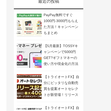
最近の投稿
PayPay無料ですぐ
1000円-3000円もらえ
た方法！キャンペーン
もまとめ
【5月最新】TOSSYキ
ャンペーンで5000円
GET?ギフトマネーの
使い方や現金化の方法
も解説
【トライオートFX】自
分にピッタリな自動売
買を提案オートセレク
トが新登場！リリース
記念キャンペーン開
催！
【トライオートFX】自