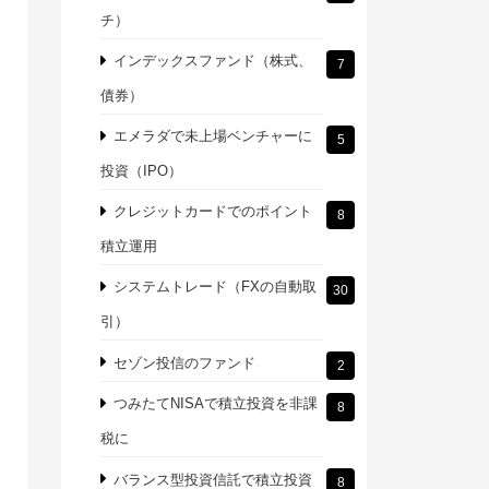
チ）
インデックスファンド（株式、
7
債券）
エメラダで未上場ベンチャーに
5
投資（IPO）
クレジットカードでのポイント
8
積立運用
システムトレード（FXの自動取
30
引）
セゾン投信のファンド
2
つみたてNISAで積立投資を非課
8
税に
バランス型投資信託で積立投資
8