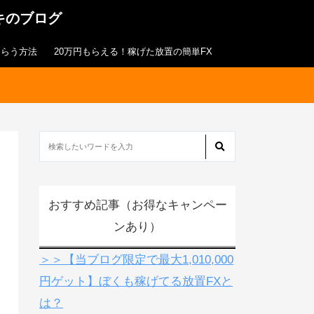
キのブログ
もらう方法
20万円もらえる！稼げた放置の簡単FX
おすすめ記事（お得なキャンペー
ンあり）
＞＞【当ブログ限定で最大1,010,000
円ゲット】ぼくも稼げてる放置FXと
は？