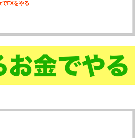
でFXをやる
取引
め