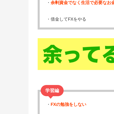
・
余剰資金でなく生活で必要なお金
FXで失敗する人の特徴（危険な
編）
・借金してFXをやる
有利に取引して失敗回避！おすす
のFX会社
FXで失敗しない方法まとめ
学習編
・
FXの勉強をしない