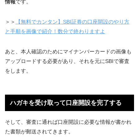
情報
です。
申し込んだ月から掛け金が引き落と
される
＞＞
【無料でカンタン】SBI証券の口座開設のやり方
一時マイナスになっても気にせず、
と手順を画像で紹介！数分で終わりますよ
積み立てていこう
あと、本人確認のためにマイナンバーカードの画像も
掛け金の割合を変更する
アップロードする必要があり、それを元にSBIで審査
12月末の変更なら1月の拠出から反映
をします。
される
スイッチングについて
運用成績も公開【随時更新：2017
ハガキを受け取って口座開設を完了する
年〜2019年】
ｅＭＡＸＩＳ最適化バランス（マイ
そして、審査に通れば口座開設に必要な情報が書かれ
ミッドフィルダー）の実績（利回
た書類が郵送されてきます。
り）