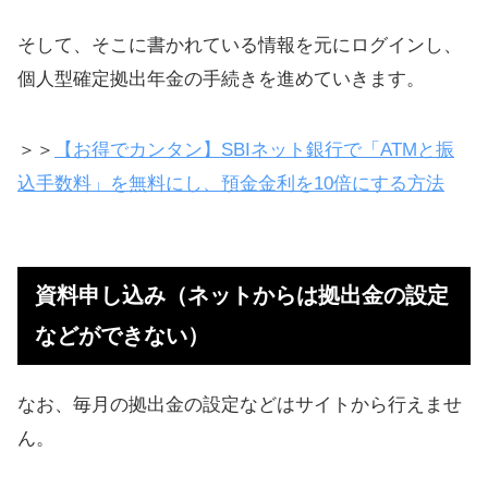
2018年に「ｅＭＡＸＩＳ」は積立終
そして、そこに書かれている情報を元にログインし、
了
個人型確定拠出年金の手続きを進めていきます。
大和－iFree ８資産バランス：2018
＞＞
【お得でカンタン】SBIネット銀行で「ATMと振
年の実績も
込手数料」を無料にし、預金金利を10倍にする方法
2018年に「大和－iFree」も積立終了
2019年からの成績はプラスになると
期待（長期視点で）
資料申し込み（ネットからは拠出金の設定
口座管理手数料を気にしよう
などができない）
関連記事
長期・積み立て投資のおさらい
なお、毎月の拠出金の設定などはサイトから行えませ
ん。
自分が死んでも家族に年金が支払わ
れる