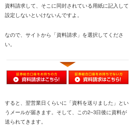
資料請求して、そこに同封されている用紙に記入して
現金化したうえで遺族の指定口座へ
設定しないといけないんですよ。
振り込まれます
評価：iDeCoは稼げるし、おすすめ
なので、サイトから「資料請求」を選択してくださ
だよ
い。
確定拠出年金を始めた方がいい理由
（お金の試算など）
節税効果は約490万円に（口コミ、感
想あり）
おすすめの貯蓄方法をランキングで
紹介
すると、翌営業日くらいに「資料を送りました」とい
うメールが届きます。そして、この2~3日後に資料が
節税メリットも！老後の資産形成に
送られてきます。
SBI証券のおすすめ商品@2019