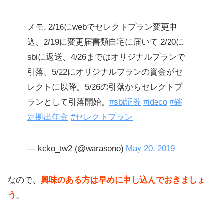
メモ. 2/16にwebでセレクトプラン変更申
込、2/19に変更届書類自宅に届いて 2/20に
sbiに返送、4/26まではオリジナルプランで
引落。5/22にオリジナルプランの資金がセ
レクトに以降。5/26の引落からセレクトプ
ランとして引落開始。
#sbi証券
#ideco
#確
定拠出年金
#セレクトプラン
— koko_tw2 (@warasono)
May 20, 2019
なので、
興味のある方は早めに申し込んでおきましょ
う
。