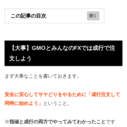
この記事の目次
【大事】GMOとみんなのFXでは成行
で注文しよう
【大事】GMOとみんなのFXでは成行で注
みんなのFXでは通常有料の情報を無
文しよう
料でチェックできる
みんなのFXで口座を作れば、資金ゼ
まず大事なことを書いておきます。
ロのノーリスク投資でギフト券がも
らえる
安全に安心してサヤどりをやるために「成行注文して
GMO、みんなのFXで注文する方法
同時に始めよう」
ということ。
GMOで注文してわかったこと
※
指値と成行の両方でやってみてわかったこと
です
みんなのFXでサヤどりすればポイン