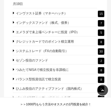
カテゴリー
20代からの個人の資産運用
618
SBI証券、楽天証券はおすすめ。記事の作成日:2021年11
38
月19日
インヴァスト証券（マネーハッチ）
15
インデックスファンド（株式、債券）
7
エメラダで未上場ベンチャーに投資（IPO）
5
クレジットカードでのポイント積立運用
8
＞＞1000円もらう方法やオススメの1円投資を紹介！
システムトレード（FXの自動取引）
30