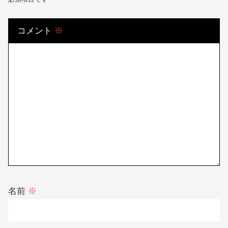
スワップポイントで100万稼ぐ！月1万~5万
~10万円の必要資金も計算
コメントを残す
メールアドレスが公開されることはありません。
※
が付いている欄は
必須項目です
コメント
※