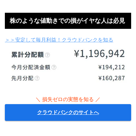
＼ 最大1,003,000円もらう ／
LIGHT FXで
無料で口座を作る
株のような値動きでの損がイヤな人は必見
＞＞安定して毎月利益！クラウドバンクを知る