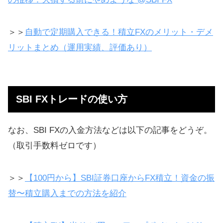
SBIでは「1000通貨からOK」：少額
投資可能
＞＞
自動で定期購入できる！積立FXのメリット・デメ
建玉一覧から決済注文
リットまとめ（運用実績、評価あり）
決済注文を取り消し、成行で利益確
定する方法
1万通貨でやってれば1500円くらい
SBI FXトレードの使い方
の利益に
反発を想定して、上の値段でショー
なお、SBI FXの入金方法などは以下の記事をどうぞ。
ト
（取引手数料ゼロです）
損切りと利確を見越して新規の売り
注文
＞＞
【100円から】SBI証券口座からFX積立！資金の振
替〜積立購入までの方法を紹介
買い指値は今より低い値を、逆指値
は高い値を