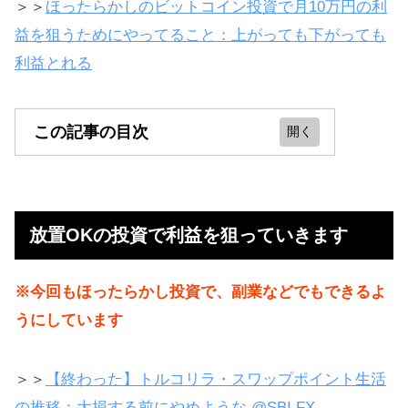
＞＞
ほったらかしのビットコイン投資で月10万円の利
益を狙うためにやってること：上がっても下がっても
利益とれる
この記事の目次
放置OKの投資で利益を狙っていきま
す
放置OKの投資で利益を狙っていきます
SBI FXトレードの使い方
トルコリラでショート（空売り）で
※今回もほったらかし投資で、副業などでもできるよ
利益を出す
うにしています
新規・決済注文のやり方（成行、指
値）
＞＞
【終わった】トルコリラ・スワップポイント生活
の推移：大損する前にやめような @SBI FX