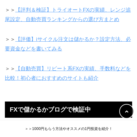
＞＞
【評判＆検証】トライオートFXの実績、レンジ追
尾設定、自動売買ランキングからの選び方まとめ
＞＞
【評価】iサイクル注文は儲かるか？設定方法、必
要資金などを書いてみる
＞＞
【自動売買】リピート系FXの実績、手数料などを
比較！初心者におすすめのサイトも紹介
FXで儲かるかブログで検証中
＞＞
FX初心者におすすめのやり方を紹介！失敗しない
＞＞1000円もらう方法やオススメの1円投資を紹介！