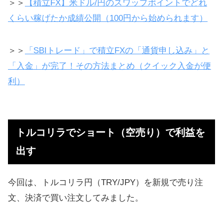
＞＞
【積立FX】米ドル/円のスワップポイントでどれ
トルコリラのスワップはオワコンな
くらい稼げたか成績公開（100円から始められます）
のでショートで利益を
ベストはGMOでの取引
＞＞
「SBIトレード」で積立FXの「通貨申し込み」と
関連記事
「入金」が完了！その方法まとめ（クイック入金が便
かなり利益の出ている自動取引FX
利）
FXで儲かるかブログで検証中
ビットコインFXもやってみた
トルコリラでショート（空売り）で利益を
ロスカット（強制決済）に注意
出す
今回は、トルコリラ円（TRY/JPY）を新規で売り注
文、決済で買い注文してみました。