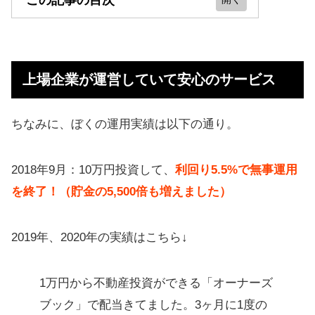
この記事の目次
上場企業が運営していて安心のサー
ビス
上場企業が運営していて安心のサービス
オーナーズブック（OwnersBook）
とは？
ちなみに、ぼくの運用実績は以下の通り。
ネットの噂「怪しい」「詐欺」「や
めとけ」は嘘
2018年9月：10万円投資して、
利回り5.5%で無事運用
まず結論「手堅さから追加投資を決
を終了！（貯金の5,500倍も増えました）
意」
【セミナー内容】サービスと運営会
2019年、2020年の実績はこちら↓
社の説明
1万円から不動産投資ができる「オーナーズ
Owners Book（オーナーズブック）
ブック」で配当きてました。3ヶ月に1度の
の詳細