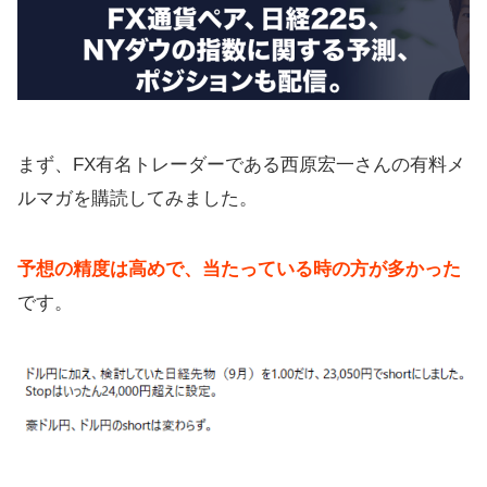
バカラ村さんのメルマガで儲かる？
バカラ村さん有料メルマガの評判、
口コミ
バカラ村さんメルマガがおすすめな
まず、FX有名トレーダーである西原宏一さんの有料メ
人
ルマガを購読してみました。
Q&A！疑問に回答
【まとめ】FX有料メルマガはおすす
予想の精度は高めで、当たっている時の方が多かった
め？儲からない？
です。