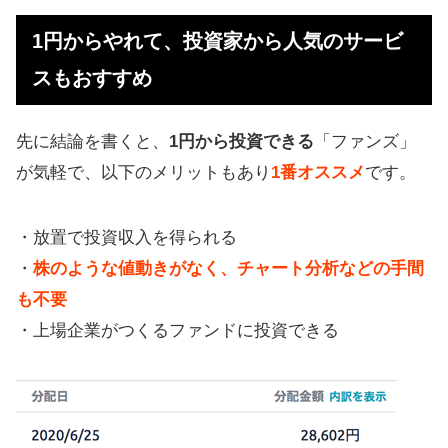
ービスもおすすめ
1円からやれて、投資家から人気のサービ
ソーシャルレンディングとは？
スもおすすめ
ソーシャルレンディングの運用実績
まとめ
先に結論を書くと、
1円から投資できる
「ファンズ」
ソーシャルレンディングのメリット
が気軽で、以下のメリットもあり
1番オススメ
です。
ソーシャルレンディングのデメリッ
ト（リスク）
・放置で投資収入を得られる
・
株のような値動きがなく、チャート分析などの手間
【大事な追記】ソーシャルレンディ
も不要
ングの健全化が進んでる
・上場企業がつくるファンドに投資できる
【随時更新】ソーシャルレンディン
グ事業者の比較
ソーシャルレンディングのランキン
グ