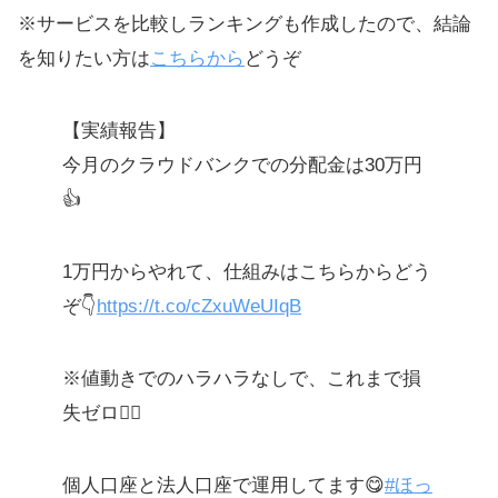
※サービスを比較しランキングも作成したので、結論
を知りたい方は
こちらから
どうぞ
【実績報告】
今月のクラウドバンクでの分配金は30万円
👍
1万円からやれて、仕組みはこちらからどう
ぞ👇
https://t.co/cZxuWeUIqB
※値動きでのハラハラなしで、これまで損
失ゼロ🙆‍♀️
個人口座と法人口座で運用してます😋
#ほっ