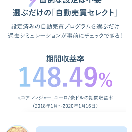
理）あり
【注意】推奨証拠金の通りにやると
危険
【まとめ】トライオートFXの評判、
口コミ