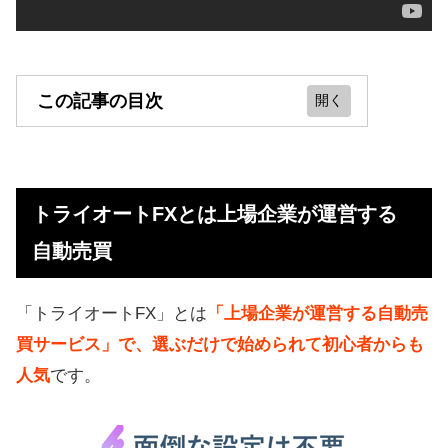
この記事の目次
トライオートFXとは上場企業が運営
する自動売買
トライオートFXとは上場企業が運営する
【結論】1ヶ月で6.5万円稼げました
自動売買
トライオートFXの特徴（儲かる仕組
み）
「トライオートFX」とは
「上場企業が運営する自動売
トライオートFXのデメリット
買サービス」で、選ぶだけで始められて初心者からも
ネット上の評判、口コミ（悪い評価
人気
です。
もあり）
上場企業が運営で信託保全（分別管