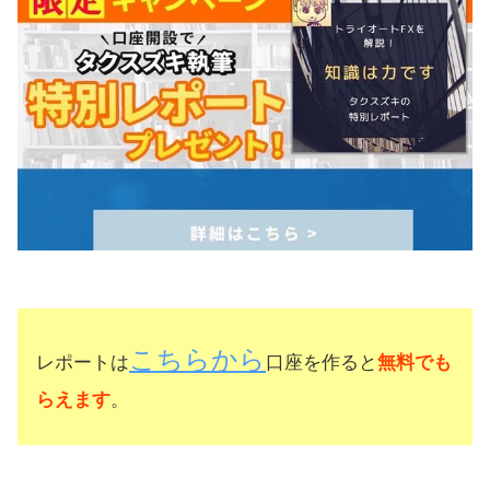
こちらから
レポートは
口座を作ると
無料でも
らえます
。