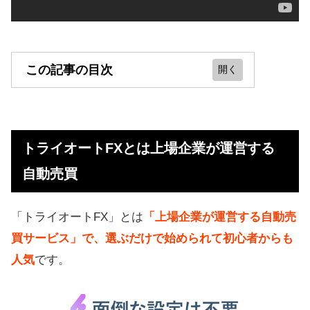
この記事の目次
トライオートFXとは上場企業が運営
する自動売買
トライオートFXとは上場企業が運営する
【結論】1ヶ月で6.5万円稼げました
自動売買
トライオートFXの特徴（儲かる仕組
み）
「トライオートFX」とは
「上場企業が運営する自動売
トライオートFXのデメリット
買サービス」で、選ぶだけで始められて初心者からも
ネット上の評判、口コミ（悪い評価
人気
です。
もあり）
上場企業が運営で信託保全（分別管