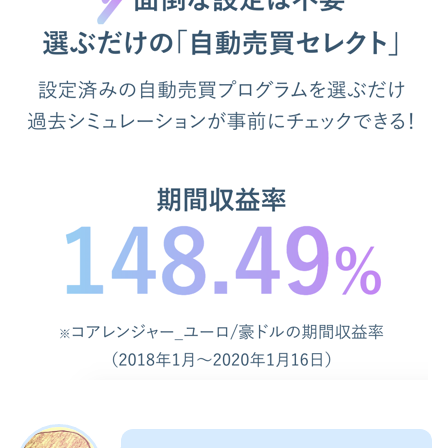
理）あり
【注意】推奨証拠金の通りにやると
危険
【まとめ】トライオートFXの評判、
口コミ