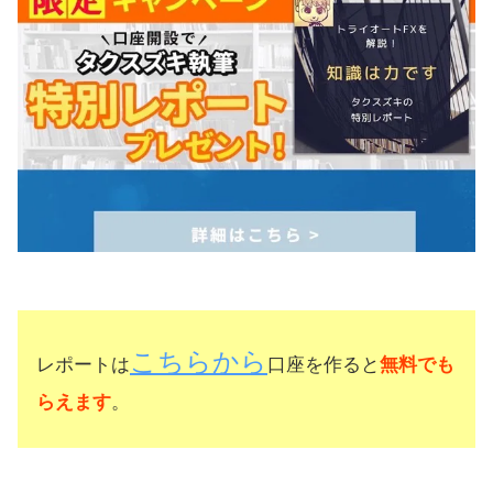
こちらから
レポートは
口座を作ると
無料でも
らえます
。