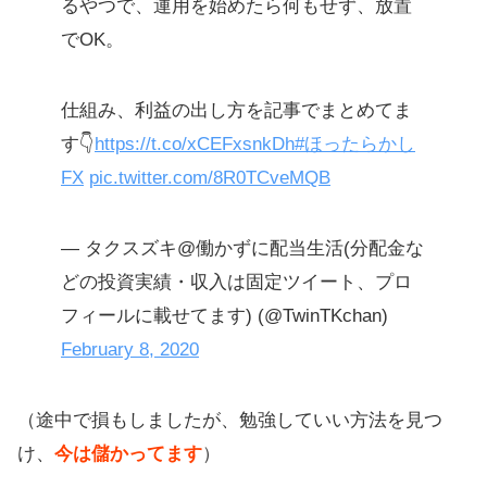
るやつで、運用を始めたら何もせず、放置
でOK。
仕組み、利益の出し方を記事でまとめてま
す👇
https://t.co/xCEFxsnkDh
#ほったらかし
FX
pic.twitter.com/8R0TCveMQB
— タクスズキ@働かずに配当生活(分配金な
どの投資実績・収入は固定ツイート、プロ
フィールに載せてます) (@TwinTKchan)
February 8, 2020
（途中で損もしましたが、勉強していい方法を見つ
け、
今は儲かってます
）