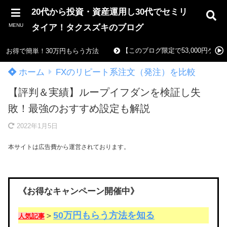
20代から投資・資産運用し30代でセミリ
MENU
タイア！タクスズキのブログ
【このブログ限定で53,000円ゲ
お得で簡単！30万円もらう方法
ホーム
FXのリピート系注文（発注）を比較
【評判＆実績】ループイフダンを検証し失
敗！最強のおすすめ設定も解説
2022年1月5日
本サイトは広告費から運営されております。
《お得なキャンペーン開催中》
50万円もらう方法を知る
＞
人気記事