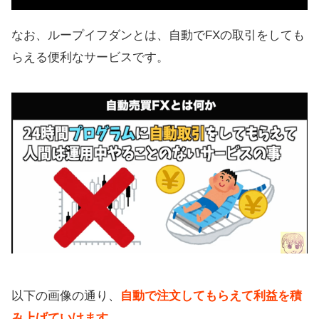
やってみた！最強おすすめ設定
含み損を抱えてる間はどうする？
なお、ループイフダンとは、自動でFXの取引をしても
ループイフダンの使い方（利益の出
らえる便利なサービスです。
し方）
ループイフダンで失敗（損）しない
ために
利益ランキング機能もある
ループイフダンの手数料は自動売買
の中で最安
ループイフダンの評判、口コミ「利
幅広めがいい」
ループイフダンの手厚いサポートも
以下の画像の通り、
自動で注文してもらえて利益を積
便利
み上げていけます
。