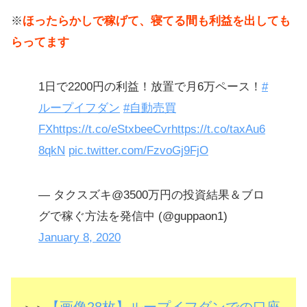
※
ほったらかしで稼げて、寝てる間も利益を出しても
らってます
1日で2200円の利益！放置で月6万ペース！
#
ループイフダン
#自動売買
FX
https://t.co/eStxbeeCvr
https://t.co/taxAu6
8qkN
pic.twitter.com/FzvoGj9FjO
— タクスズキ@3500万円の投資結果＆ブロ
グで稼ぐ方法を発信中 (@guppaon1)
January 8, 2020