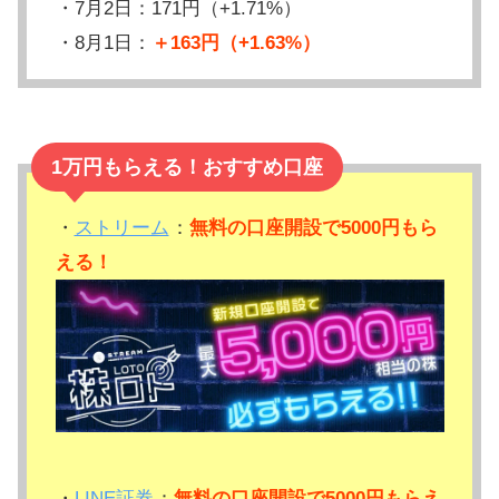
・7月2日：171円（+1.71%）
・8月1日：
＋163円（+1.63%）
1万円もらえる！おすすめ口座
・
ストリーム
：
無料の口座開設で5000円もら
える！
・
LINE証券
：
無料の口座開設で5000円もらえ