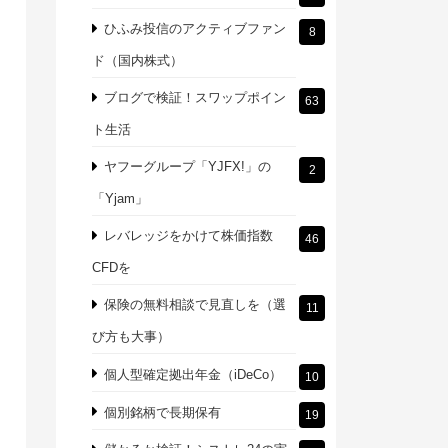
ひふみ投信のアクティブファン
8
ド（国内株式）
ブログで検証！スワップポイン
63
ト生活
ヤフーグループ「YJFX!」の
2
「Yjam」
レバレッジをかけて株価指数
46
CFDを
保険の無料相談で見直しを（選
11
び方も大事）
個人型確定拠出年金（iDeCo）
10
個別銘柄で長期保有
19