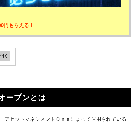
00円もらえる！
とは
株オープンとは
すす
は、アセットマネジメントＯｎｅによって運用されている