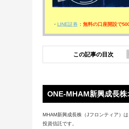
・
LINE証券
：
無料の口座開設で50
この記事の目次
ONE-MHAM新興成長株オープン
Jフロンティアの組み入れ銘柄
ONE-MHAM新興成長
Jフロンティアの評判、口コミ
MHAM新興成長株オープンはお
めしない
MHAM新興成長株（Jフロンティア）
投資信託です。
Q&A！疑問に回答