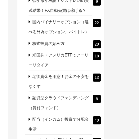
儲かるか検証！シストレ24の実
9
践結果！FX自動売買は稼げる？
国内バイナリーオプション（選
22
べる外為オプション、バイトレ）
株式投資の始め方
20
米国株・アメリカETFでアーリ
18
ーリタイア
老後資金を用意！お金の不安を
13
なくす
融資型クラウドファンディング
8
（貸付ファンド）
配当（インカム）投資で分配金
40
生活