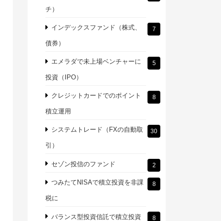
チ）
インデックスファンド（株式、
7
債券）
エメラダで未上場ベンチャーに
5
投資（IPO）
クレジットカードでのポイント
8
積立運用
システムトレード（FXの自動取
30
引）
セゾン投信のファンド
2
つみたてNISAで積立投資を非課
8
税に
バランス型投資信託で積立投資
8