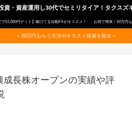
ら投資・資産運用し30代でセミリタイア！タクスズ
で53,000円ゲット】稼げてる自動FXがオススメ！
お得で簡単！50万円
＞20万円もらう方法やオススメ投資を知る＞
興成長株オープンの実績や評
説