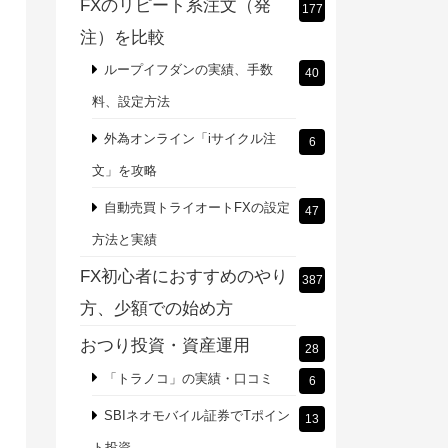
FXのリピート系注文（発
177
注）を比較
ループイフダンの実績、手数
40
料、設定方法
外為オンライン「iサイクル注
6
文」を攻略
自動売買トライオートFXの設定
47
方法と実績
FX初心者におすすめのやり
387
方、少額での始め方
おつり投資・資産運用
28
「トラノコ」の実績・口コミ
6
SBIネオモバイル証券でTポイン
13
ト投資