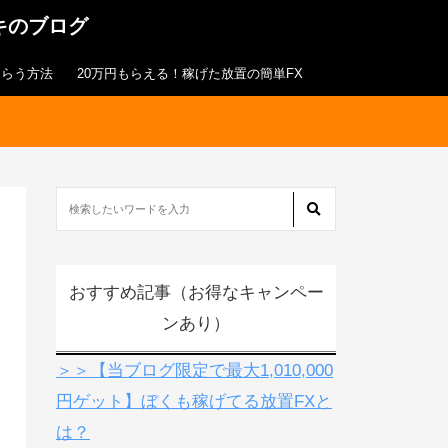
キのブログ
もらう方法
20万円もらえる！稼げた放置の簡単FX
おすすめ記事（お得なキャンペー
ンあり）
＞＞【当ブログ限定で最大1,010,000
円ゲット】ぼくも稼げてる放置FXと
は？