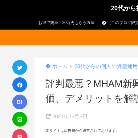
20代か
お得で簡単！30万円もらう方法
【このブログ限定
ホーム
20代からの個人の資産運用
評判最悪？MHAM新
価、デメリットを解
B!
2021年12月3日
本サイトは広告費から運営されております。