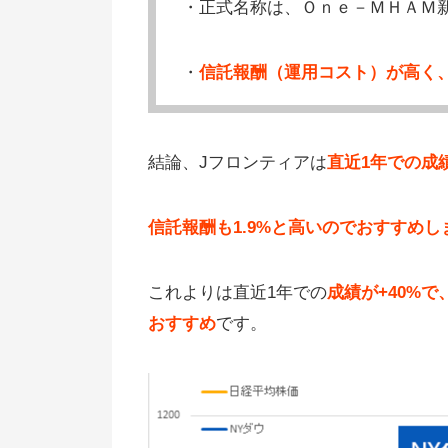
・正式名称は、Ｏｎｅ－ＭＨＡＭ
・
信託報酬（運用コスト）が高く
結論、Jフロンティアは
直近1年での成
信託報酬も1.9%と高いのでおすすめし
これよりは直近1年での
成績が+40%
おすすめ
です。