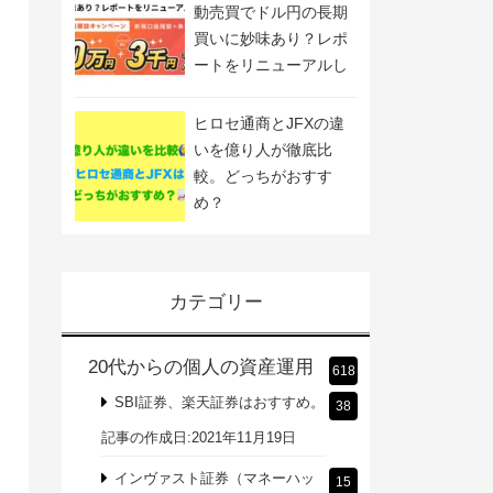
動売買でドル円の長期
買いに妙味あり？レポ
ートをリニューアルし
ました
ヒロセ通商とJFXの違
いを億り人が徹底比
較。どっちがおすす
め？
カテゴリー
20代からの個人の資産運用
618
SBI証券、楽天証券はおすすめ。
38
記事の作成日:2021年11月19日
インヴァスト証券（マネーハッ
15