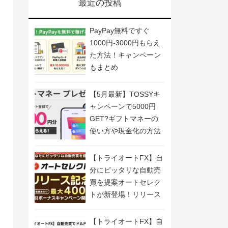
最近の投稿
PayPay無料ですぐ
1000円-3000円もらえ
た方法！キャンペーン
もまとめ
【5月最新】TOSSYキ
ャンペーンで5000円
GET?ギフトマネーの
使い方や現金化の方法
も解説
【トライオートFX】自
分にピッタリな自動売
買を提案オートセレク
トが新登場！リリース
記念キャンペーン開
催！
【トライオートFX】自