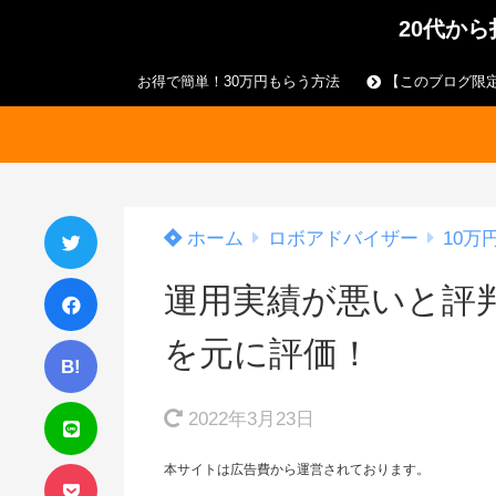
20代か
お得で簡単！30万円もらう方法
【このブログ限定
ホーム
ロボアドバイザー
10万
運用実績が悪いと評判
を元に評価！
B!
2022年3月23日
本サイトは広告費から運営されております。