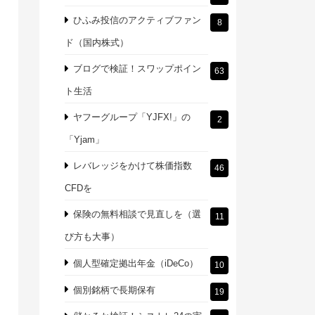
ひふみ投信のアクティブファン
8
ド（国内株式）
ブログで検証！スワップポイン
63
ト生活
ヤフーグループ「YJFX!」の
2
「Yjam」
レバレッジをかけて株価指数
46
CFDを
保険の無料相談で見直しを（選
11
び方も大事）
個人型確定拠出年金（iDeCo）
10
個別銘柄で長期保有
19