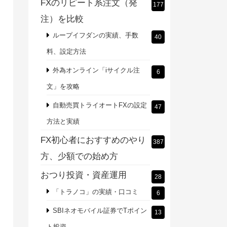
FXのリピート系注文（発
177
注）を比較
ループイフダンの実績、手数
40
料、設定方法
外為オンライン「iサイクル注
6
文」を攻略
自動売買トライオートFXの設定
47
方法と実績
FX初心者におすすめのやり
387
方、少額での始め方
おつり投資・資産運用
28
「トラノコ」の実績・口コミ
6
SBIネオモバイル証券でTポイン
13
ト投資