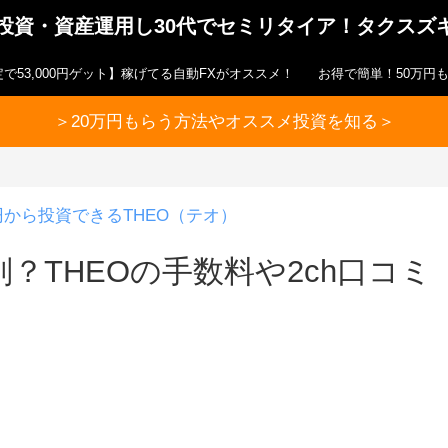
ら投資・資産運用し30代でセミリタイア！タクスズ
で53,000円ゲット】稼げてる自動FXがオススメ！
お得で簡単！50万円
＞20万円もらう方法やオススメ投資を知る＞
円から投資できるTHEO（テオ）
？THEOの手数料や2ch口コミ