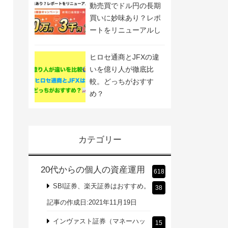
動売買でドル円の長期
買いに妙味あり？レポ
ートをリニューアルし
ました
ヒロセ通商とJFXの違
いを億り人が徹底比
較。どっちがおすす
め？
カテゴリー
20代からの個人の資産運用
618
SBI証券、楽天証券はおすすめ。
38
記事の作成日:2021年11月19日
インヴァスト証券（マネーハッ
15