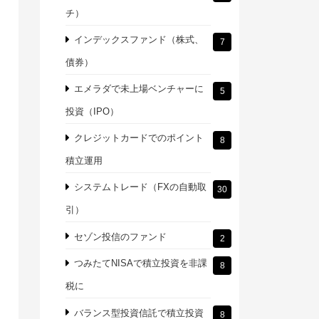
チ）
インデックスファンド（株式、
7
債券）
エメラダで未上場ベンチャーに
5
投資（IPO）
クレジットカードでのポイント
8
積立運用
システムトレード（FXの自動取
30
引）
セゾン投信のファンド
2
つみたてNISAで積立投資を非課
8
税に
バランス型投資信託で積立投資
8