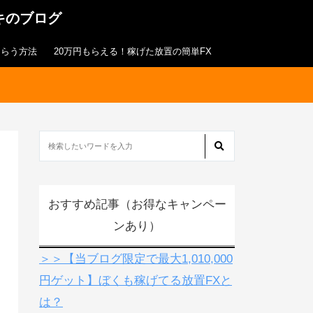
キのブログ
もらう方法
20万円もらえる！稼げた放置の簡単FX
おすすめ記事（お得なキャンペー
ンあり）
＞＞【当ブログ限定で最大1,010,000
円ゲット】ぼくも稼げてる放置FXと
は？