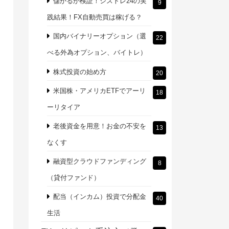
儲かるか検証！シストレ24の実
9
践結果！FX自動売買は稼げる？
国内バイナリーオプション（選
22
べる外為オプション、バイトレ）
株式投資の始め方
20
米国株・アメリカETFでアーリ
18
ーリタイア
老後資金を用意！お金の不安を
13
なくす
融資型クラウドファンディング
8
（貸付ファンド）
配当（インカム）投資で分配金
40
生活