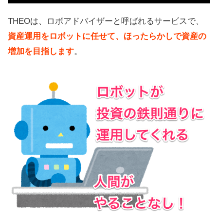
THEOではインデックス以上の成績
THEOは、ロボアドバイザーと呼ばれるサービスで、
を目指す
資産運用をロボットに任せて、ほったらかしで資産の
おすすめしない？2ch（5ch）の評
増加を目指します
。
判、評価
THEOにはAIアシスト機能もありま
す