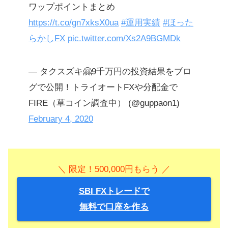
ワップポイントまとめ
https://t.co/gn7xksX0ua
#運用実績
#ほった
らかしFX
pic.twitter.com/Xs2A9BGMDk
— タクスズキ🤗9千万円の投資結果をブロ
グで公開！トライオートFXや分配金で
FIRE（草コイン調査中） (@guppaon1)
February 4, 2020
＼ 限定！500,000円もらう ／
SBI FXトレードで
無料で口座を作る