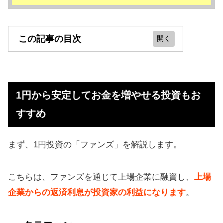
この記事の目次
1円から安定してお金を増やせる投資
もおすすめ
1円から安定してお金を増やせる投資もお
投資資金をカンタンにつくる方法
すすめ
放置OK！知識も不要でカンタンに稼
げるFXがすごい
まず、1円投資の「ファンズ」を解説します。
毎日地道に儲かる「ほったらかし運
用」
こちらは、ファンズを通じて上場企業に融資し、
上場
ソーシャルレンディング（1万円から
企業からの返済利息が投資家の利益になります
。
毎月分配）