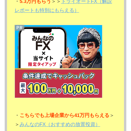
・
5.3万円もらう
＞＞
トライオートFX（解説
レポートも特別にもらえる）
・
こちらでも上場企業から41万円もらえる
＞
＞
みんなのFX（おすすめの放置投資）