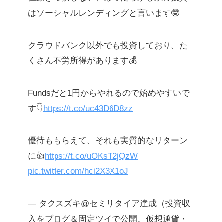
はソーシャルレンディングと言います🤓
クラウドバンク以外でも投資しており、た
くさん不労所得があります💰
Fundsだと1円からやれるので始めやすいで
す👇
https://t.co/uc43D6D8zz
優待ももらえて、それも実質的なリターン
に👍
https://t.co/uOKsT2jQzW
pic.twitter.com/hci2X3X1oJ
— タクスズキ@セミリタイア達成（投資収
入をブログ＆固定ツイで公開。仮想通貨・