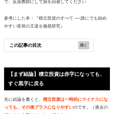
で、反面教師にして損を回避してください
参考にした本：『積立投資のすべて ──誰にでも始め
やすい富裕の王道を徹底研究』
この記事の目次
【まず結論】積立投資は赤字になっ
ても、すぐ黒字に戻る
【まず結論】積立投資は赤字になっても、
投信の特徴「赤字になりやすい」を
すぐ黒字に戻る
補足
積み立て投資は回復力がある
先に結論を書くと、
積立投資は一時的にマイナスにな
積立投資では日々の成績を気にして
っても、その後プラスになりやすい
のです。（過去の
はいけない