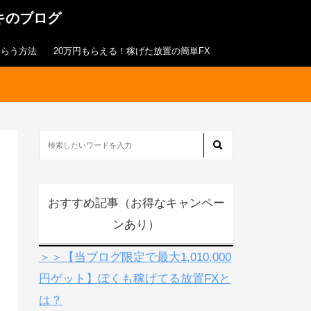
キのブログ
もらう方法
20万円もらえる！稼げた放置の簡単FX
おすすめ記事（お得なキャンペー
ンあり）
＞＞【当ブログ限定で最大1,010,000
円ゲット】ぼくも稼げてる放置FXと
は？