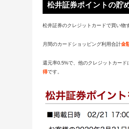
松井証券ポイントの確認方法
松井証券ポイントの貯
松井証券ポイントの使い方：Amaz
ギフト券と交換
松井証券のクレジットカードで買い物
投資信託のポイント積立はとても
単
月間のカードショッピング利用合計
金
投資信託のつみたて設定をやって
還元率0.5%で、他のクレジットカー
た
得
です。
積立できる投資信託まとめ
【まとめ】楽天ポイント、ponta
auPayとは交換できない