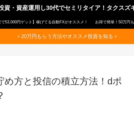
ら投資・資産運用し30代でセミリタイア！タクスズ
で53,000円ゲット】稼げてる自動FXがオススメ！
お得で簡単！50万円
＞20万円もらう方法やオススメ投資を知る＞
貯め方と投信の積立方法！dポ
？