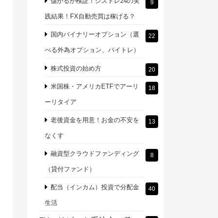
儲かるか検証！シストレ24の実
9
践結果！FX自動売買は稼げる？
国内バイナリーオプション（選
22
べる外為オプション、バイトレ）
株式投資の始め方
20
米国株・アメリカETFでアーリ
18
ーリタイア
老後資金を用意！お金の不安を
13
なくす
融資型クラウドファンディング
8
（貸付ファンド）
配当（インカム）投資で分配金
40
生活