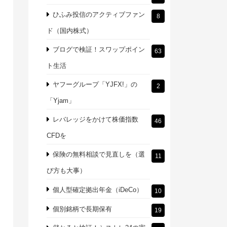
ひふみ投信のアクティブファン
8
ド（国内株式）
ブログで検証！スワップポイン
63
ト生活
ヤフーグループ「YJFX!」の
2
「Yjam」
レバレッジをかけて株価指数
46
CFDを
保険の無料相談で見直しを（選
11
び方も大事）
個人型確定拠出年金（iDeCo）
10
個別銘柄で長期保有
19