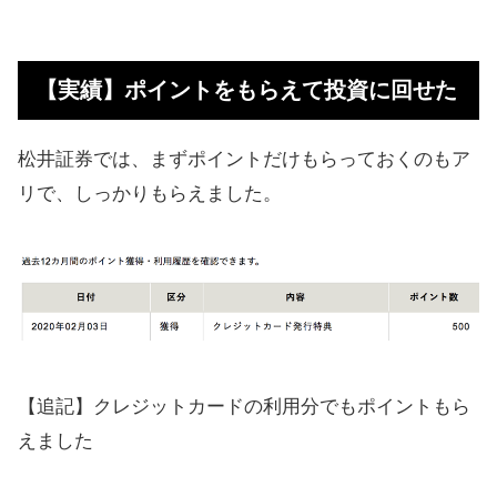
【実績】ポイントをもらえて投資に
回せた
【実績】ポイントをもらえて投資に回せた
「MATSUI SECURITIES CARD」の
メリット
松井証券では、まずポイントだけもらっておくのもア
投資初心者にはバランス型もおすす
リで、しっかりもらえました。
め
【デメリットも追記】つみたて設定
してみました
【大事なまとめ】日々の買い物をク
レカ払いにすれば資産を増やせる
【追記】クレジットカードの利用分でもポイントもら
無料で信用口座を作るだけでポイン
えました
トが貯まる
カード申し込みから受け取りまでに