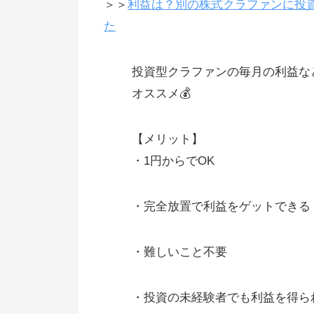
＞＞
利益は？別の株式クラファンに投資
売却益になる場合
た
株は証券会社を通じて売る
エメラダの運用実績は随時更新
投資型クラファンの毎月の利益な
オススメ💰
ネット上の意見、感想
他の投資型クラウドファンディン
【メリット】
との比較
・1円からでOK
議決権を持った株主がたくさんい
と、経営の自由度が下がる
・完全放置で利益をゲットできる
VCが入って来づらくなる（その
お金が集まりにくくなる）
・難しいこと不要
エメラダにあるシンジケート
・投資の未経験者でも利益を得ら
エメラダで投資した後に、資金調