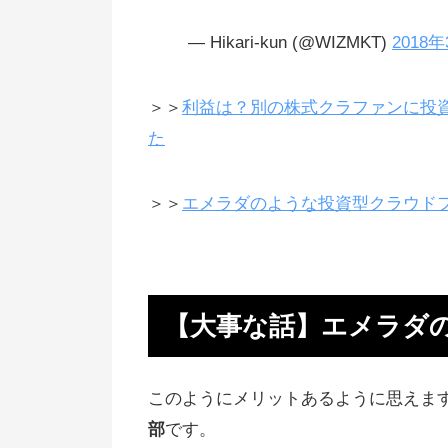
他の儲かってる投資
— Hikari-kun (@WIZMKT)
2018
貯金のような放置投資で稼ぐ方法
＞＞
利益は？別の株式クラファンに投資
定期預金の1万倍以上儲かる資産
た
利息収入で堅実に稼ぐ
リスク分散で手堅く利益を得る
＞＞
エメラダのような投資型クラウド
確実に儲かる投資はないけれど
カードローンで借金はダメ絶対
安定収入を得る方法を知る
【大事な話】エメラダ
爆上がり銘柄リップルもおすすめ
本当にお金が必要な会社がファン
このようにメリットあるように思えま
ィーノで調達
部
です。