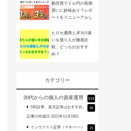
動売買でドル円の長期
買いに妙味あり？レポ
ートをリニューアルし
ました
ヒロセ通商とJFXの違
いを億り人が徹底比
較。どっちがおすす
め？
カテゴリー
20代からの個人の資産運用
618
SBI証券、楽天証券はおすすめ。
38
記事の作成日:2021年11月19日
インヴァスト証券（マネーハッ
15