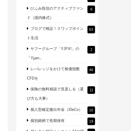
ひふみ投信のアクティブファン
8
ド（国内株式）
ブログで検証！スワップポイン
63
ト生活
ヤフーグループ「YJFX!」の
2
「Yjam」
レバレッジをかけて株価指数
46
CFDを
保険の無料相談で見直しを（選
11
び方も大事）
個人型確定拠出年金（iDeCo）
10
個別銘柄で長期保有
19