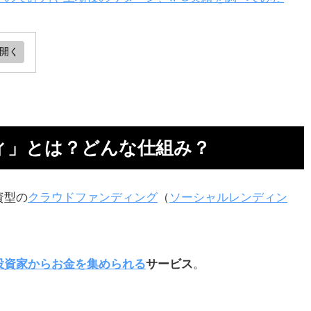
ど
ィ」とは？どんな仕組み？
さ
資型の
クラウドファンディング
（
ソーシャルレンディン
審
投資家からお金を集められる
サービス
。
が