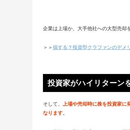
IPOは失敗、損失のリスクもある
出資というよりも夢を買う感じ
出資を受ける企業は死に物狂いで
企業は上場か、大手他社への大型売却
ターンを
企業の情報は都度、共有してもら
＞＞
損する？投資型クラファンのデメ
る
投資家の資産は守られる（分別管
理）
投資家がハイリターン
投資家が払う手数料はなし
株式発行（新株予約権）の詳しい
そして、
上場や売却時に株を投資家に
組み
なります
。
上場や売却で初めて、株を持ち売
る