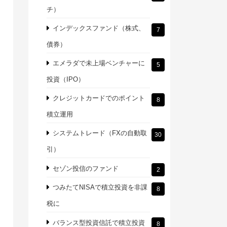
チ）
インデックスファンド（株式、
7
債券）
エメラダで未上場ベンチャーに
5
投資（IPO）
クレジットカードでのポイント
8
積立運用
システムトレード（FXの自動取
30
引）
セゾン投信のファンド
2
つみたてNISAで積立投資を非課
8
税に
バランス型投資信託で積立投資
8