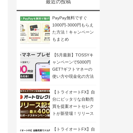
最近の投稿
PayPay無料ですぐ
1000円-3000円もらえ
た方法！キャンペーン
もまとめ
【5月最新】TOSSYキ
ャンペーンで5000円
GET?ギフトマネーの
使い方や現金化の方法
も解説
【トライオートFX】自
分にピッタリな自動売
買を提案オートセレク
トが新登場！リリース
記念キャンペーン開
催！
【トライオートFX】自