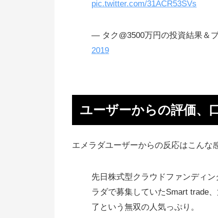
pic.twitter.com/31ACR53SVs
があると有利な条件で株を持てる
エメラダはスタートアップへ、フ
— タク@3500万円の投資結果＆ブロ
ンディーノは中小企業へ投資
2019
ビール会社のバイアウト事例
アサヒビールがイタリアなどのビ
ル会社を買収してる
ユーザーからの評価、
第二弾のファンドもスタート
第三弾の案件もかなりイケてる
エメラダユーザーからの反応はこんな
【追記】審査に落ちたので、他の
資を頑張ります
先日株式型クラウドファンディン
エメラダバンクもスタート
ラダで募集していたSmart tra
ハイリスク・ハイリターンな投資
了という無双の人気っぷり。
（感想、口コミはいろいろ）