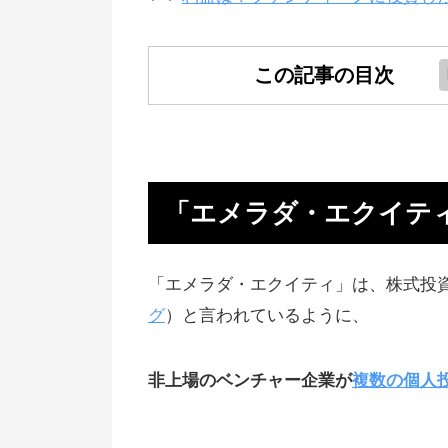
この記事の目次
「エメラダ・エクイティ」とは？
んな仕組み？
投資家がハイリターンを狙える
「エメラダ・エクイテ
ユーザーからの評価、口コミは良
げ
「エメラダ・エクイティ」は、株式投
【大事な話】エメラダの問題点「
グ
）と言われているように、
査に通りづらい」
非上場のベンチャー企業が
複数の個人
投資で稼ぐチャンスの多いサイト
オススメ