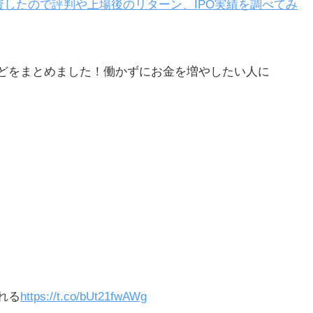
したので評判や上場後のリターン、IPO実績を調べてみ
どをまとめました！働かずにお金を増やしたい人に
グ
る
後に
れる
https://t.co/bUt21fwAWg
達