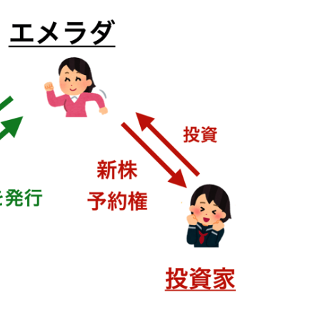
投
ト
や
る