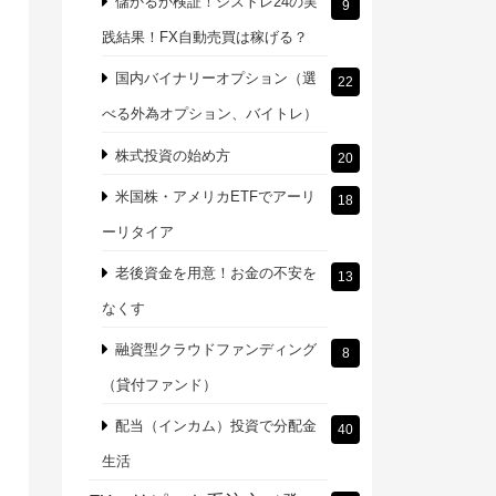
儲かるか検証！シストレ24の実
9
践結果！FX自動売買は稼げる？
国内バイナリーオプション（選
22
べる外為オプション、バイトレ）
株式投資の始め方
20
米国株・アメリカETFでアーリ
18
ーリタイア
老後資金を用意！お金の不安を
13
なくす
融資型クラウドファンディング
8
（貸付ファンド）
配当（インカム）投資で分配金
40
生活