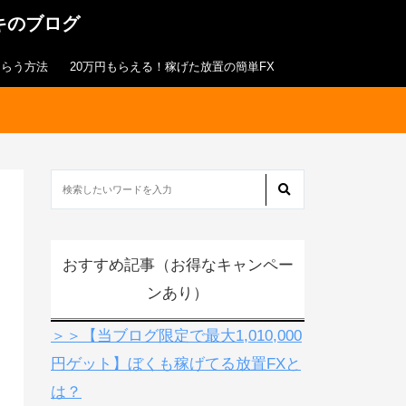
キのブログ
もらう方法
20万円もらえる！稼げた放置の簡単FX
おすすめ記事（お得なキャンペー
ンあり）
＞＞【当ブログ限定で最大1,010,000
円ゲット】ぼくも稼げてる放置FXと
は？