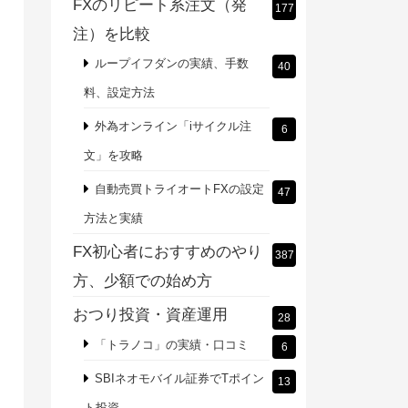
FXのリピート系注文（発
177
注）を比較
ループイフダンの実績、手数
40
料、設定方法
外為オンライン「iサイクル注
6
文」を攻略
自動売買トライオートFXの設定
47
方法と実績
FX初心者におすすめのやり
387
方、少額での始め方
おつり投資・資産運用
28
「トラノコ」の実績・口コミ
6
SBIネオモバイル証券でTポイン
13
ト投資