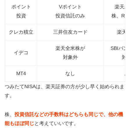
すすめ
ポイント
Vポイント
楽天ポ
投資
投資信託のみ
株、RE
クレカ積立
三井住友カード
楽天
楽天全米株が
SBIバ
イデコ
対象外
対
MT4
なし
あ
つみたてNISAは、楽天証券の方が少し早く始められま
す。
株、
投資信託などの手数料はどちらも同じで、他の機
能もほぼ同じ
と考えていいです。