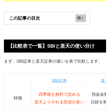
この記事の目次
【比較表で一覧】SBIと楽天の使い分
け
【比較表で一覧】SBIと楽天の使い分け
SBIと楽天の独自機能をそれぞれ解説
楽天とSBIではポイント投資もお得
まず、SBI証券と楽天証券の違いを表で比較します。
SBIと楽天でクレジットカード積立可
能
SBI証券
楽天
NISA、イデコはどちらもほぼ同じ
四季報を無料で読める
預金金利が
株のツール・アプリもどっちも便利
特徴
楽天よりやれる投資が多い
日経を無
【まとめ】楽天とSBIの使い分けがお