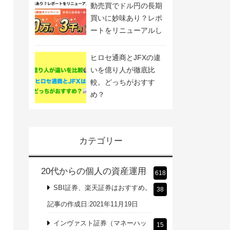
動売買でドル円の長期
買いに妙味あり？レポ
ートをリニューアルし
ました
ヒロセ通商とJFXの違
いを億り人が徹底比
較。どっちがおすす
め？
カテゴリー
20代からの個人の資産運用
618
SBI証券、楽天証券はおすすめ。
38
記事の作成日:2021年11月19日
インヴァスト証券（マネーハッ
15