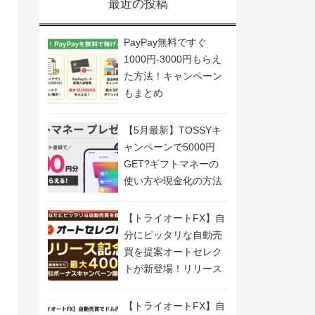
最近の投稿
PayPay無料ですぐ
1000円-3000円もらえ
た方法！キャンペーン
もまとめ
【5月最新】TOSSYキ
ャンペーンで5000円
GET?ギフトマネーの
使い方や現金化の方法
も解説
【トライオートFX】自
分にピッタリな自動売
買を提案オートセレク
トが新登場！リリース
記念キャンペーン開
催！
【トライオートFX】自