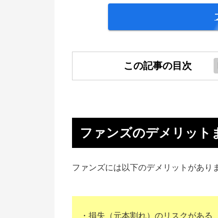
この記事の目次
ファンズのデメリットまとめ
信頼できる企業にお金を貸してる
ら安心してる
ファンズのデメリット
デメリットよりメリットの方が大
い
ファンズには以下のデメリットがあり
Fundsの運営会社がダメになった
合どうなる？
・損失（元本割れ）のリスクがある