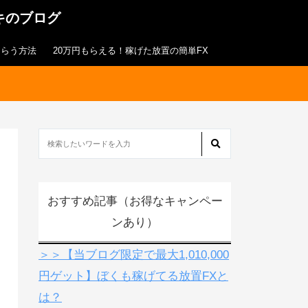
キのブログ
もらう方法
20万円もらえる！稼げた放置の簡単FX
おすすめ記事（お得なキャンペー
ンあり）
＞＞【当ブログ限定で最大1,010,000
円ゲット】ぼくも稼げてる放置FXと
は？