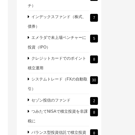
チ）
インデックスファンド（株式、
7
債券）
エメラダで未上場ベンチャーに
5
投資（IPO）
クレジットカードでのポイント
8
積立運用
システムトレード（FXの自動取
30
引）
セゾン投信のファンド
2
つみたてNISAで積立投資を非課
8
税に
バランス型投資信託で積立投資
8