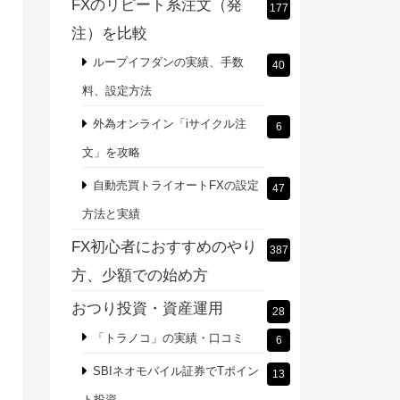
FXのリピート系注文（発
177
注）を比較
ループイフダンの実績、手数
40
料、設定方法
外為オンライン「iサイクル注
6
文」を攻略
自動売買トライオートFXの設定
47
方法と実績
FX初心者におすすめのやり
387
方、少額での始め方
おつり投資・資産運用
28
「トラノコ」の実績・口コミ
6
SBIネオモバイル証券でTポイン
13
ト投資