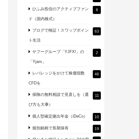
ひふみ投信のアクティブファン
8
ド（国内株式）
ブログで検証！スワップポイン
63
ト生活
ヤフーグループ「YJFX!」の
2
「Yjam」
レバレッジをかけて株価指数
46
CFDを
保険の無料相談で見直しを（選
11
び方も大事）
個人型確定拠出年金（iDeCo）
10
個別銘柄で長期保有
19