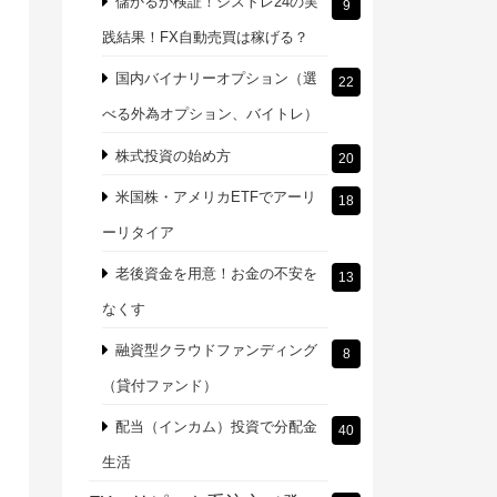
儲かるか検証！シストレ24の実
9
践結果！FX自動売買は稼げる？
国内バイナリーオプション（選
22
べる外為オプション、バイトレ）
株式投資の始め方
20
米国株・アメリカETFでアーリ
18
ーリタイア
老後資金を用意！お金の不安を
13
なくす
融資型クラウドファンディング
8
（貸付ファンド）
配当（インカム）投資で分配金
40
生活