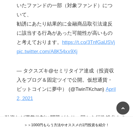
いたファンドの一部（対象ファンド）につ
いて、
勧誘にあたり結果的に金融商品取引法違反
に該当する行為があった可能性が高いもの
と考えております。
https://t.co/3TnfGaUSVj
pic.twitter.com/A8K54xx9Xj
— タクスズキ@セミリタイア達成（投資収
入をブログ＆固定ツイで公開。仮想通貨・
ビットコインに夢中） (@TwinTKchan)
April
2, 2021
融資など運営体制に問題があり、国から行政処分もさ
＞＞1000円もらう方法やオススメの1円投資を紹介！
れました。