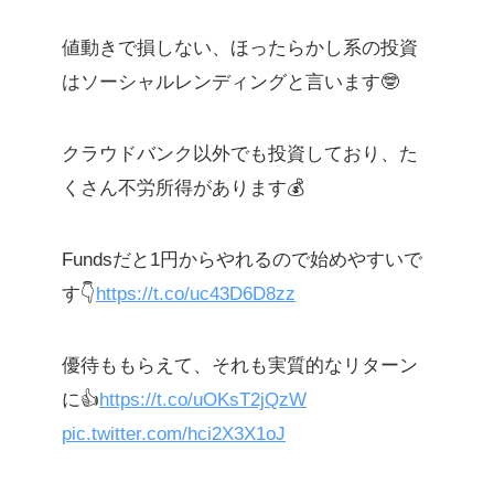
値動きで損しない、ほったらかし系の投資
はソーシャルレンディングと言います🤓
クラウドバンク以外でも投資しており、た
くさん不労所得があります💰
Fundsだと1円からやれるので始めやすいで
す👇
https://t.co/uc43D6D8zz
優待ももらえて、それも実質的なリターン
に👍
https://t.co/uOKsT2jQzW
pic.twitter.com/hci2X3X1oJ