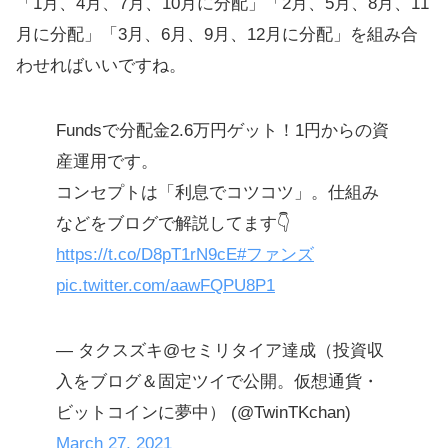
「1月、4月、7月、10月に分配」「2月、5月、8月、11
月に分配」「3月、6月、9月、12月に分配」を組み合
わせればいいですね。
Fundsで分配金2.6万円ゲット！1円からの資
産運用です。
コンセプトは「利息でコツコツ」。仕組み
などをブログで解説してます👇
https://t.co/D8pT1rN9cE
#ファンズ
pic.twitter.com/aawFQPU8P1
— タクスズキ@セミリタイア達成（投資収
入をブログ＆固定ツイで公開。仮想通貨・
ビットコインに夢中） (@TwinTKchan)
March 27, 2021