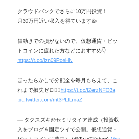
クラウドバンクでさらに10万円投資！
月30万円近い収入を得ています👍
値動きでの損がないので、仮想通貨・ビッ
トコインに疲れた方などにおすすめ👇
https://t.co/izn09PoeHN
ほったらかしで分配金を毎月もらえて、こ
れまで損失ゼロ🙆‍♀️
https://t.co/lZerzNFO3a
pic.twitter.com/mt3PLILmaZ
— タクスズキ@セミリタイア達成（投資収
入をブログ＆固定ツイで公開。仮想通貨・