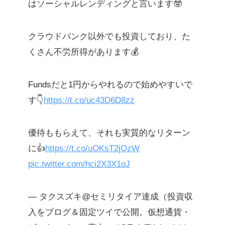
はソーシャルレンディングと言います🤓
クラウドバンク以外でも投資しており、た
くさん不労所得があります💰
Fundsだと1円からやれるので始めやすいで
す👇
https://t.co/uc43D6D8zz
優待ももらえて、それも実質的なリターン
に👍
https://t.co/uOKsT2jQzW
pic.twitter.com/hci2X3X1oJ
— タクスズキ@セミリタイア達成（投資収
入をブログ＆固定ツイで公開。仮想通貨・