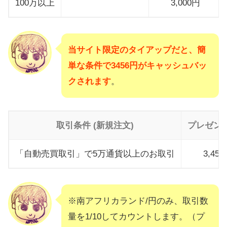
100万以上
3,000円
当サイト限定のタイアップだと、簡
単な条件で3456円がキャッシュバッ
クされます
。
取引条件 (新規注文)
プレゼン
「自動売買取引」で5万通貨以上のお取引
3,45
※南アフリカランド/円のみ、取引数
量を1/10してカウントします。（プ