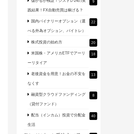
儲かるか検証！シストレ24の実
9
践結果！FX自動売買は稼げる？
国内バイナリーオプション（選
22
べる外為オプション、バイトレ）
株式投資の始め方
20
米国株・アメリカETFでアーリ
18
ーリタイア
老後資金を用意！お金の不安を
13
なくす
融資型クラウドファンディング
8
（貸付ファンド）
配当（インカム）投資で分配金
40
生活