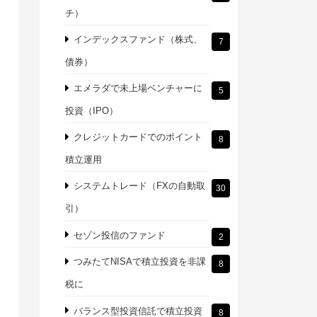
チ）
インデックスファンド（株式、
7
債券）
エメラダで未上場ベンチャーに
5
投資（IPO）
クレジットカードでのポイント
8
積立運用
システムトレード（FXの自動取
30
引）
セゾン投信のファンド
2
つみたてNISAで積立投資を非課
8
税に
バランス型投資信託で積立投資
8