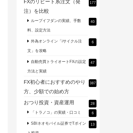
FXのリピート系注文（発
177
注）を比較
ループイフダンの実績、手数
40
料、設定方法
外為オンライン「iサイクル注
6
文」を攻略
自動売買トライオートFXの設定
47
方法と実績
FX初心者におすすめのやり
387
方、少額での始め方
おつり投資・資産運用
28
「トラノコ」の実績・口コミ
6
SBIネオモバイル証券でTポイン
13
ト投資