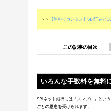
＞＞
【無料でカンタン】SBI証券とS
この記事の目次
いろんな手数料を無料にする方法
SBIネット銀行とSBI証券の口座
意する
いろんな手数料を無料
SBIで手数料ゼロにするための作
【おまけ】1000円使って無料の
SBIネット銀行には「スマプロ」とい
を7回にする
ごとの恩恵を受けられます
。