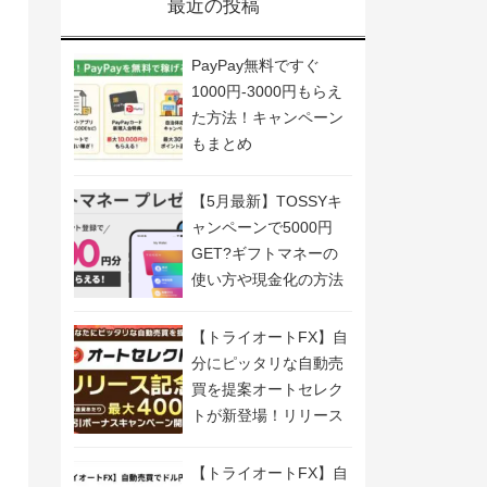
最近の投稿
PayPay無料ですぐ
1000円-3000円もらえ
た方法！キャンペーン
もまとめ
【5月最新】TOSSYキ
ャンペーンで5000円
GET?ギフトマネーの
使い方や現金化の方法
も解説
【トライオートFX】自
分にピッタリな自動売
買を提案オートセレク
トが新登場！リリース
記念キャンペーン開
催！
【トライオートFX】自