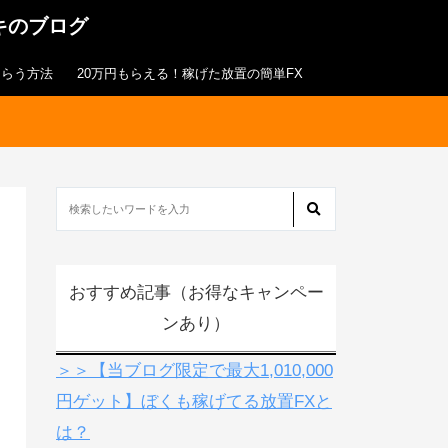
キのブログ
もらう方法
20万円もらえる！稼げた放置の簡単FX
おすすめ記事（お得なキャンペー
ンあり）
＞＞【当ブログ限定で最大1,010,000
円ゲット】ぼくも稼げてる放置FXと
は？