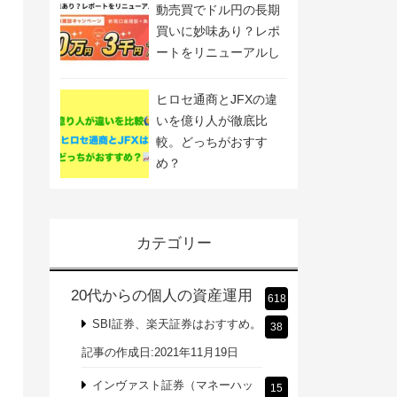
動売買でドル円の長期
買いに妙味あり？レポ
ートをリニューアルし
ました
ヒロセ通商とJFXの違
いを億り人が徹底比
較。どっちがおすす
め？
カテゴリー
20代からの個人の資産運用
618
SBI証券、楽天証券はおすすめ。
38
記事の作成日:2021年11月19日
インヴァスト証券（マネーハッ
15