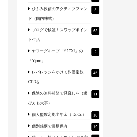
ひふみ投信のアクティブファン
8
ド（国内株式）
ブログで検証！スワップポイン
63
ト生活
ヤフーグループ「YJFX!」の
2
「Yjam」
レバレッジをかけて株価指数
46
CFDを
保険の無料相談で見直しを（選
11
び方も大事）
個人型確定拠出年金（iDeCo）
10
個別銘柄で長期保有
19