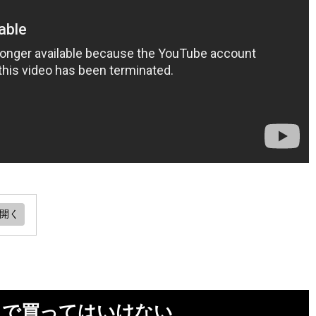
は
投
）で買ってはいけない