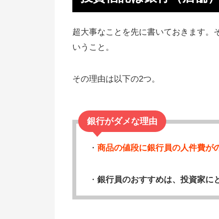
資している
お金のプロ曰く「営業マンには警
超大事なことを先に書いておきます。
した方がいい」
いうこと。
売れ筋商品のランキングを信用し
はいけない
その理由は以下の2つ。
日本と違ってアメリカには信用で
るロングセラー商品がランキング
銀行がダメな理由
位に
営業マンの言葉とランキングを信
・
商品の値段に銀行員の人件費が
するな
・
得した人はネット証券から買って
銀行員のおすすめは、投資家に
る
【まとめ】証券マン、銀行員から