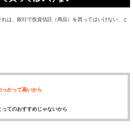
戒
それは、銀行で投資信託（商品）を買ってはいけない、と
て
き
上
用
のっかって高いから
い
とってのおすすめじゃないから
投