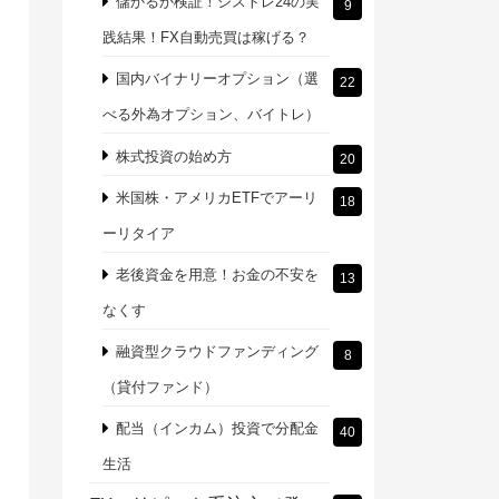
儲かるか検証！シストレ24の実
9
践結果！FX自動売買は稼げる？
国内バイナリーオプション（選
22
べる外為オプション、バイトレ）
株式投資の始め方
20
米国株・アメリカETFでアーリ
18
ーリタイア
老後資金を用意！お金の不安を
13
なくす
融資型クラウドファンディング
8
（貸付ファンド）
配当（インカム）投資で分配金
40
生活