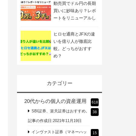
動売買でドル円の長期
買いに妙味あり？レポ
ートをリニューアルし
ました
ヒロセ通商とJFXの違
いを億り人が徹底比
較。どっちがおすす
め？
カテゴリー
20代からの個人の資産運用
618
SBI証券、楽天証券はおすすめ。
38
記事の作成日:2021年11月19日
インヴァスト証券（マネーハッ
15