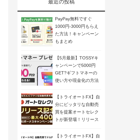
最近の投稿
PayPay無料ですぐ
1000円-3000円もらえ
た方法！キャンペーン
もまとめ
【5月最新】TOSSYキ
ャンペーンで5000円
GET?ギフトマネーの
使い方や現金化の方法
も解説
【トライオートFX】自
分にピッタリな自動売
買を提案オートセレク
トが新登場！リリース
記念キャンペーン開
催！
【トライオートFX】自