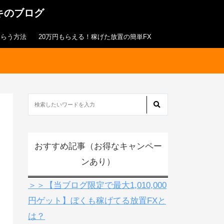
キのブログ
もらう方法
20万円もらえる！稼げた放置の簡単FX
おすすめ記事（お得なキャンペー
ンあり）
＞＞【当ブログ限定で最大1,010,000
円ゲット】ぼくも稼げてる放置FXと
は？