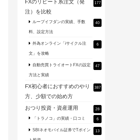
FXのリピート系注文（発
177
注）を比較
ループイフダンの実績、手数
40
料、設定方法
外為オンライン「iサイクル注
6
文」を攻略
自動売買トライオートFXの設定
47
方法と実績
FX初心者におすすめのやり
387
方、少額での始め方
おつり投資・資産運用
28
「トラノコ」の実績・口コミ
6
SBIネオモバイル証券でTポイン
13
ト投資