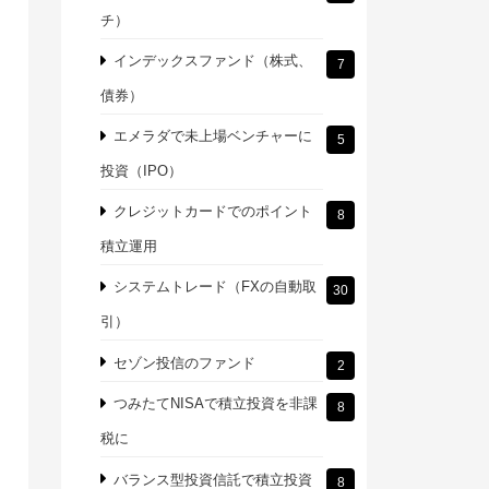
チ）
インデックスファンド（株式、
7
債券）
エメラダで未上場ベンチャーに
5
投資（IPO）
クレジットカードでのポイント
8
積立運用
システムトレード（FXの自動取
30
引）
セゾン投信のファンド
2
つみたてNISAで積立投資を非課
8
税に
バランス型投資信託で積立投資
8