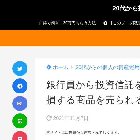
20代か
お得で簡単！30万円もらう方法
【このブログ限定
ホーム
20代からの個人の資産運用
銀行員から投資信託
損する商品を売られ
B!
2021年11月7日
本サイトは広告費から運営されております。