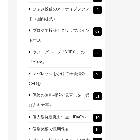
ひふみ投信のアクティブファン
8
ド（国内株式）
ブログで検証！スワップポイン
63
ト生活
ヤフーグループ「YJFX!」の
2
「Yjam」
レバレッジをかけて株価指数
46
CFDを
保険の無料相談で見直しを（選
11
び方も大事）
個人型確定拠出年金（iDeCo）
10
個別銘柄で長期保有
19