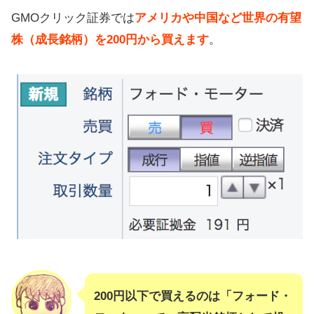
積立がおすすめ（不労所得になる）
GMOクリック証券では
アメリカや中国など世界の有望
株（成長銘柄）を200円から買えます
。
株は細かく利益確定していこう
個別株CFDのデメリット
【不労所得まとめ】個別株CFDの積
立で複利運用を
200円以下で買えるのは「フォード・