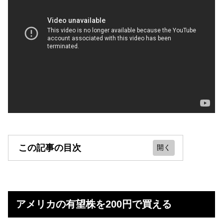
この記事の目次
アメリカの有望株を200円で買える
株を買って上がったら利益！配当も
アメリカの有望株を200円で買える
ベライゾンも狙い目（配当が多い）