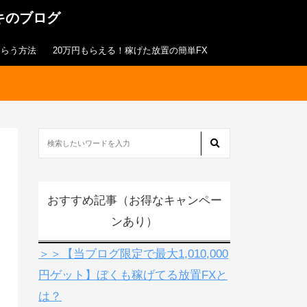
キのブログ
もらう方法
20万円もらえる！稼げた放置の簡単FX
おすすめ記事（お得なキャンペー
ンあり）
＞＞【当ブログ限定で最大1,010,000
円ゲット】ぼくも稼げてる放置FXと
は？