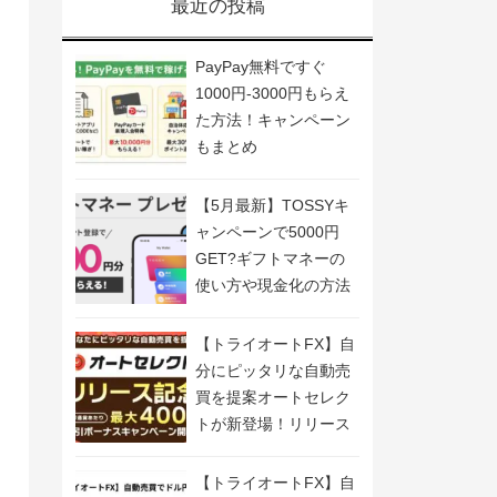
最近の投稿
PayPay無料ですぐ
1000円-3000円もらえ
た方法！キャンペーン
もまとめ
【5月最新】TOSSYキ
ャンペーンで5000円
GET?ギフトマネーの
使い方や現金化の方法
も解説
【トライオートFX】自
分にピッタリな自動売
買を提案オートセレク
トが新登場！リリース
記念キャンペーン開
催！
【トライオートFX】自