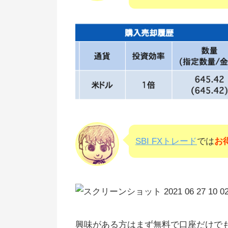
SBI FXトレード
では
お
興味がある方はまず無料で口座だけで