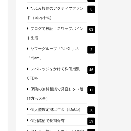
ひふみ投信のアクティブファン
8
ド（国内株式）
ブログで検証！スワップポイン
63
ト生活
ヤフーグループ「YJFX!」の
2
「Yjam」
レバレッジをかけて株価指数
46
CFDを
保険の無料相談で見直しを（選
11
び方も大事）
個人型確定拠出年金（iDeCo）
10
個別銘柄で長期保有
19