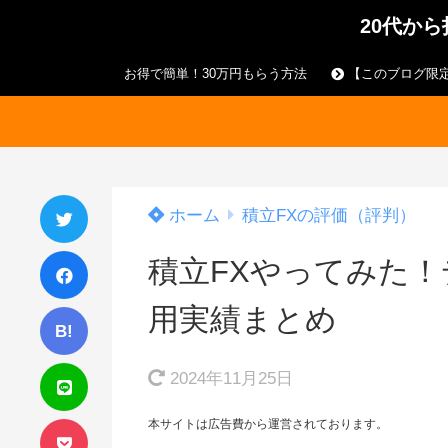
20代か
お得で簡単！30万円もらう方法
【このブログ限定
ホーム
積立FXの評価（評判）
積立FXやってみた
用実績まとめ
B!
2024年11月25日
本サイトは広告費から運営されております。