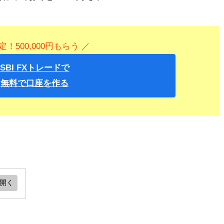
定！500,000円もらう ／
SBI FXトレードで
無料で口座を作る