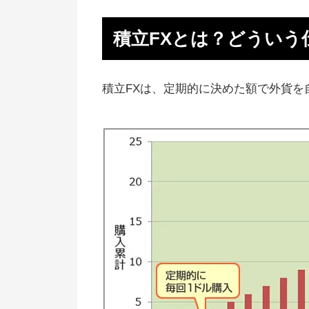
積立FXのメリット
積立FXとは？どういう
積立FXのデメリット
積立FXの運用実績！どのくらい
るの？
積立FXは、定期的に決めた額で外貨を
積立FXがおすすめな人
積立FXがおすすめじゃない人
積立FXの始め方
積立FXのQ&Aまとめ
【まとめ】積立FXは危険で儲か
い？