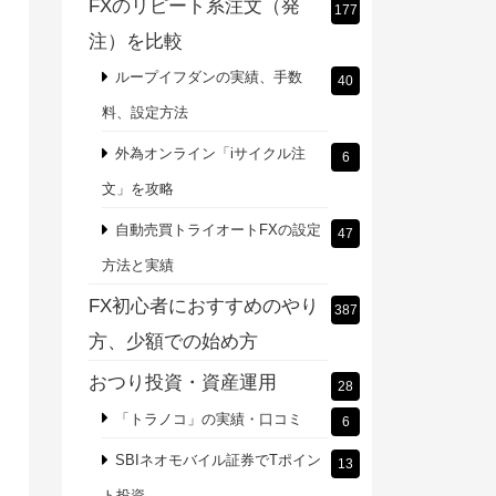
FXのリピート系注文（発
177
注）を比較
ループイフダンの実績、手数
40
料、設定方法
外為オンライン「iサイクル注
6
文」を攻略
自動売買トライオートFXの設定
47
方法と実績
FX初心者におすすめのやり
387
方、少額での始め方
おつり投資・資産運用
28
「トラノコ」の実績・口コミ
6
SBIネオモバイル証券でTポイン
13
ト投資