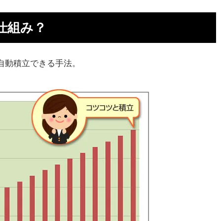
仕組み？
儲か
自動積立できる手法。
らな