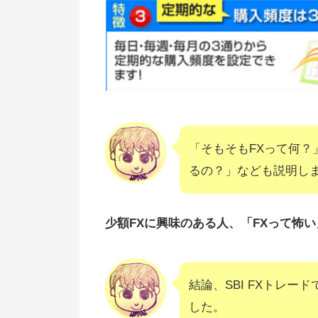
「そもそもFXって何
るの？」なども説明し
少額FXに興味のある人、「FXって怖
結論、SBI FXトレ
した。