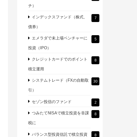
チ）
インデックスファンド（株式、
7
債券）
エメラダで未上場ベンチャーに
5
投資（IPO）
クレジットカードでのポイント
8
積立運用
システムトレード（FXの自動取
30
引）
セゾン投信のファンド
2
つみたてNISAで積立投資を非課
8
税に
バランス型投資信託で積立投資
8