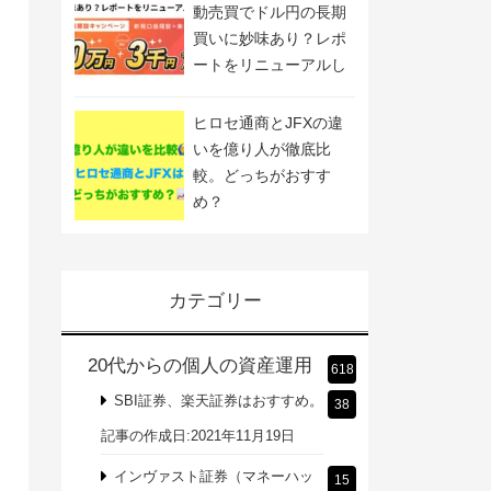
動売買でドル円の長期
買いに妙味あり？レポ
ートをリニューアルし
ました
ヒロセ通商とJFXの違
いを億り人が徹底比
較。どっちがおすす
め？
カテゴリー
20代からの個人の資産運用
618
SBI証券、楽天証券はおすすめ。
38
記事の作成日:2021年11月19日
インヴァスト証券（マネーハッ
15