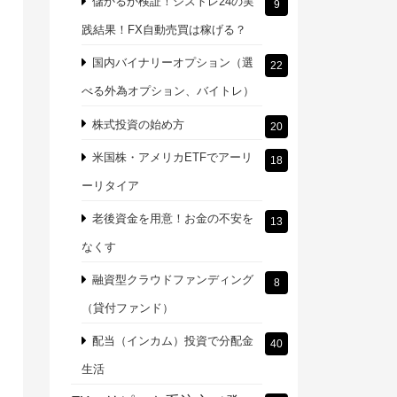
儲かるか検証！シストレ24の実
9
践結果！FX自動売買は稼げる？
国内バイナリーオプション（選
22
べる外為オプション、バイトレ）
株式投資の始め方
20
米国株・アメリカETFでアーリ
18
ーリタイア
老後資金を用意！お金の不安を
13
なくす
融資型クラウドファンディング
8
（貸付ファンド）
配当（インカム）投資で分配金
40
生活